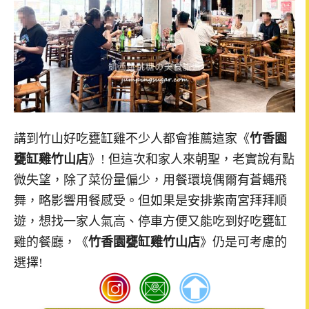
講到竹山好吃甕缸雞不少人都會推薦這家《
竹香園
甕缸雞竹山店
》! 但這次和家人來朝聖，老實說有點
微失望，除了菜份量偏少，用餐環境偶爾有蒼蠅飛
舞，略影響用餐感受。但如果是安排紫南宮拜拜順
遊，想找一家人氣高、停車方便又能吃到好吃甕缸
雞的餐廳，《
竹香園甕缸雞竹山店
》仍是可考慮的
選擇!