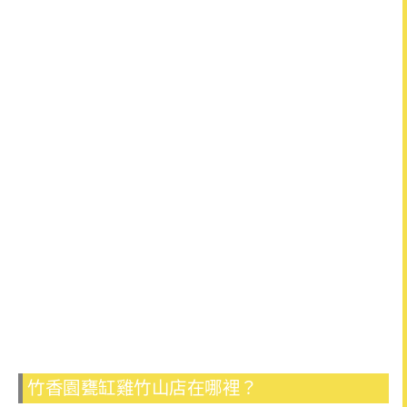
竹香園甕缸雞竹山店在哪裡？