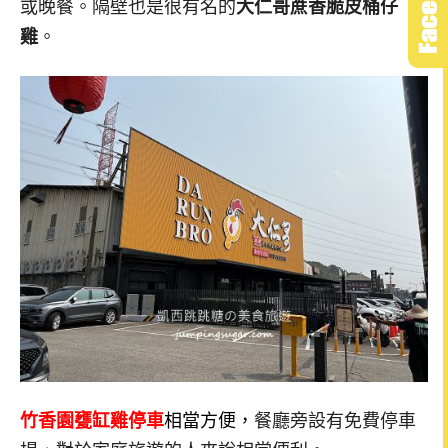
或晚餐。隔壁也是很有名的
大仁哥蔗香脆皮桶仔
雞
。
竹香園甕缸雞停車
相當方便，
餐廳旁設有免費停車