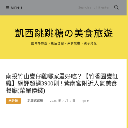
Skip
MENU
to
content
凱西跳跳糖の美食旅遊
國內外旅遊、飯店住宿、美食餐廳、親子育兒
南投竹山甕仔雞哪家最好吃？【竹香園甕缸
雞】網評超過3900則 ! 紫南宮附近人氣美食
餐廳(菜單價錢)
未分類
凱西跳跳糖
2026 年 7 月 1 日
0