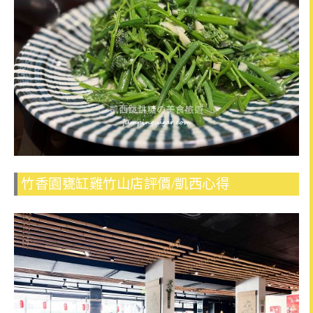
竹香園甕缸雞竹山店評價/凱西心得