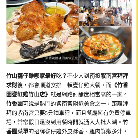
竹山甕仔雞哪家最好吃？
不少人到
南投紫南宮拜拜
求財
後，都會順道安排一頓甕仔雞大餐，而
《竹香
園甕缸雞竹山店》
就是網路討論度相當高的一家。
竹香園
可說是熱門的紫南宮附近美食之一，距離拜
拜的紫南宮只要5分鐘車程，而且餐廳擁有免費停車
場，常常假日還沒到用餐時間就湧入大批人潮。
竹
香園菜單
的招牌甕仔雞外皮酥香、雞肉鮮嫩多汁，