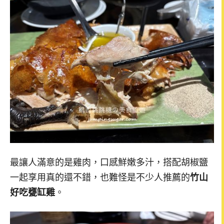
最讓人滿意的是雞肉，口感鮮嫩多汁，搭配胡椒鹽
一起享用真的還不錯，也難怪是不少人推薦的
竹山
好吃甕缸雞
。