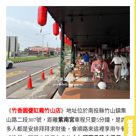
《
竹香園甕缸雞竹山店
》地址位於南投縣竹山鎮集
山路二段307號，距離
紫南宮
車程只要5分鐘，是許
多人都是安排拜拜求財後，會順路來這裡享用午餐