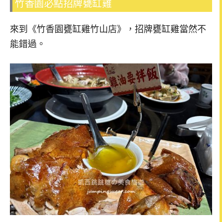
竹香園必點招牌甕缸雞
來到《竹香園甕缸雞竹山店》，招牌甕缸雞當然不
能錯過。