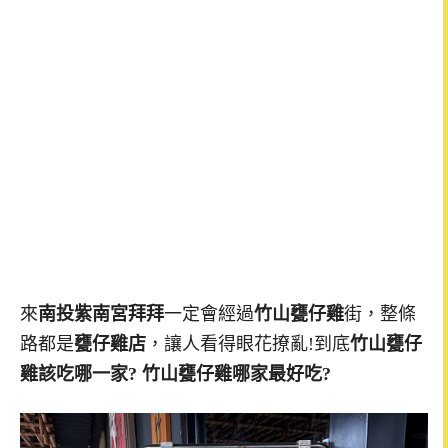
來
南投紫南宮拜拜
一定會經過
竹山甕仔雞
街，整條
路都是
甕仔雞店
，讓人看得眼花撩亂!到底
竹山甕仔
雞該吃哪一家? 竹山甕仔雞哪家最好吃?