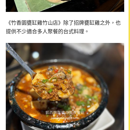
《竹香園甕缸雞竹山店》除了招牌甕缸雞之外，也
提供不少適合多人聚餐的台式料理。