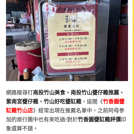
網路搜尋打
南投竹山美食、
南投竹山甕仔雞推薦、
紫南宮甕仔雞、竹山好吃甕缸雞
，這間《
竹香園甕
缸雞竹山店
》經常出現在推薦名單中，之前阿母參
加的旅行團中也有來吃過!對於
竹香園甕缸雞評價
印
象還算不錯。