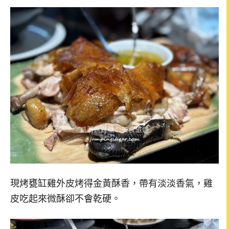
現烤甕缸雞外皮烤得金黃酥香，帶有淡淡香氣，雞
皮吃起來微酥卻不會乾硬。