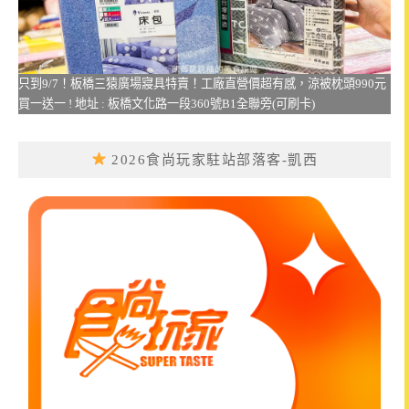
只到9/7！板橋三猿廣場寢具特賣！工廠直營價超有感，涼被枕頭990元
買一送一 ! 地址 : 板橋文化路一段360號B1全聯旁(可刷卡)
2026食尚玩家駐站部落客-凱西