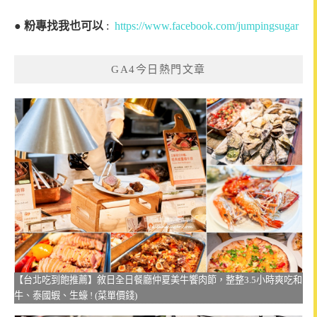
●
粉專找我也可以
:
https://www.facebook.com/jumpingsugar
GA4今日熱門文章
【台北吃到飽推薦】敘日全日餐廳仲夏美牛饗肉節，整整3.5小時爽吃和
牛、泰國蝦、生蠔 ! (菜單價錢)