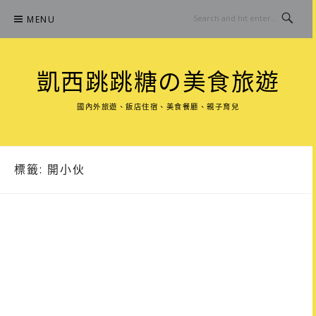
Skip
MENU
to
content
凱西跳跳糖の美食旅遊
國內外旅遊、飯店住宿、美食餐廳、親子育兒
標籤:
開小伙