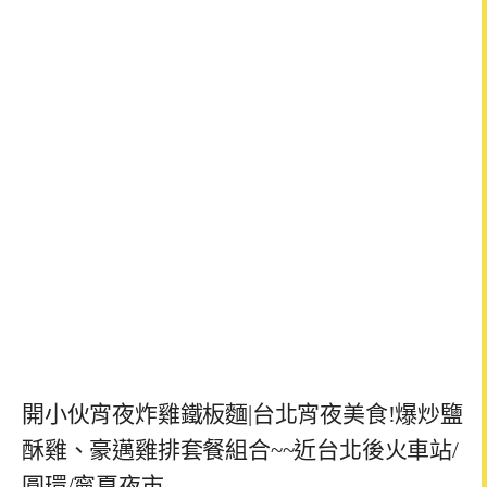
開小伙宵夜炸雞鐵板麵|台北宵夜美食!爆炒鹽
酥雞、豪邁雞排套餐組合~~近台北後火車站/
圓環/寧夏夜市