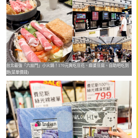
台北最強「六扇門」小火鍋！170元爽吃豆花、麻婆豆腐、自助吧吃到
飽(菜單價錢)