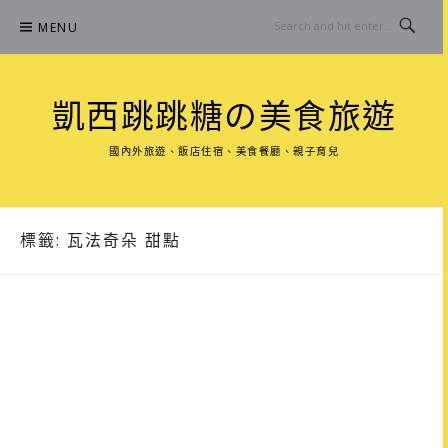
Skip
MENU
to
content
凱西跳跳糖の美食旅遊
國內外旅遊、飯店住宿、美食餐廳、親子育兒
標籤:
瓦法奇朵 甜點