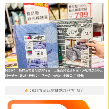
只到9/7！板橋三猿廣場寢具特賣！工廠直營價超有感，涼被枕頭990元
買一送一 ! 地址 : 板橋文化路一段360號B1全聯旁(可刷卡)
2026食尚玩家駐站部落客-凱西