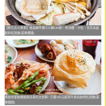
【彰化北斗美食】億品鍋平價小火鍋180起，附涼麵、沙拉、豆花冰品
飲料吃到爽(菜單價錢)
貴族世家板橋板新店真的太划算 ! 只要380元起享牛排自助吧吃到飽(菜
單價錢)