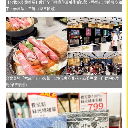
【台北吃到飽推薦】敘日全日餐廳仲夏美牛饗肉節，整整3.5小時爽吃和
牛、泰國蝦、生蠔 ! (菜單價錢)
台北最強「六扇門」小火鍋！170元爽吃豆花、麻婆豆腐、自助吧吃到
飽(菜單價錢)