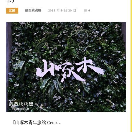
宜蘭
凱西跳跳糖
2018 年 9 月 20 日
0
【山啄木青年旅館 Centr…