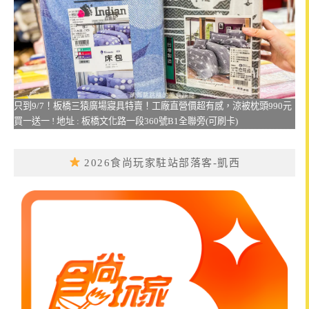
只到9/7！板橋三猿廣場寢具特賣！工廠直營價超有感，涼被枕頭990元
買一送一 ! 地址 : 板橋文化路一段360號B1全聯旁(可刷卡)
2026食尚玩家駐站部落客-凱西