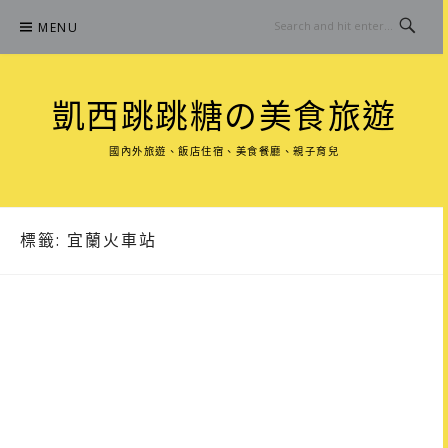
Skip
MENU
to
content
凱西跳跳糖の美食旅遊
國內外旅遊、飯店住宿、美食餐廳、親子育兒
標籤:
宜蘭火車站