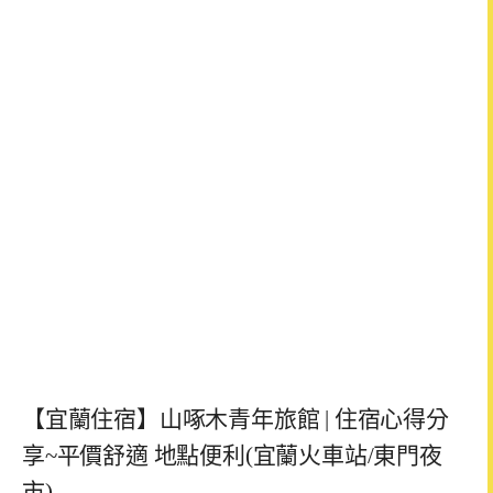
【宜蘭住宿】山啄木青年旅館 | 住宿心得分
享~平價舒適 地點便利(宜蘭火車站/東門夜
市)