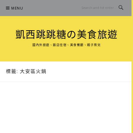
Skip
MENU
to
content
凱西跳跳糖の美食旅遊
國內外旅遊、飯店住宿、美食餐廳、親子育兒
標籤:
大安區火鍋