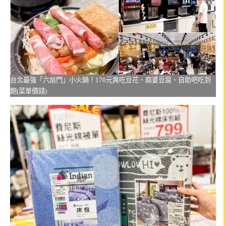
台北最強「六扇門」小火鍋！170元爽吃豆花、麻婆豆腐、自助吧吃到
飽(菜單價錢)