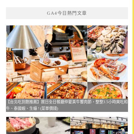
GA4今日熱門文章
【台北吃到飽推薦】敘日全日餐廳仲夏美牛饗肉節，整整3.5小時爽吃和
牛、泰國蝦、生蠔 ! (菜單價錢)