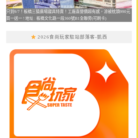
只到9/7！板橋三猿廣場寢具特賣！工廠直營價超有感，涼被枕頭990元
買一送一 ! 地址 : 板橋文化路一段360號B1全聯旁(可刷卡)
2026食尚玩家駐站部落客-凱西