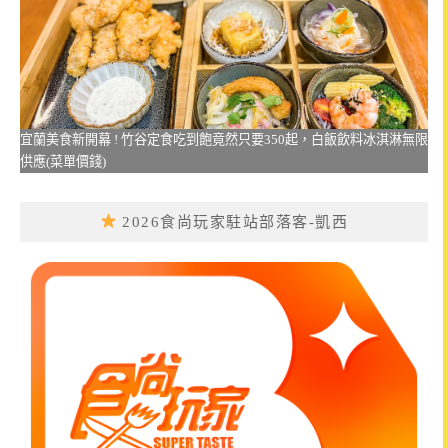
宜蘭美食新開幕 ! 竹谷定食吃到飽竟然只要350起，白飯飲料冰淇淋無限
供應(菜單價錢)
2026食尚玩家駐站部落客-凱西