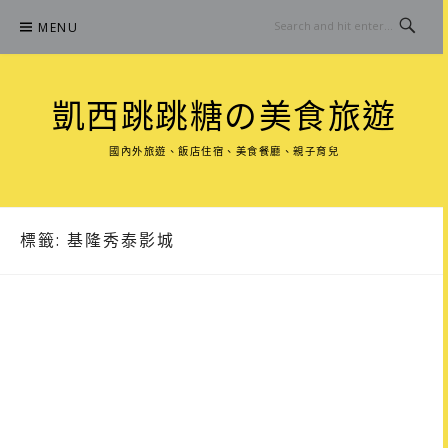
Skip
MENU
to
content
凱西跳跳糖の美食旅遊
國內外旅遊、飯店住宿、美食餐廳、親子育兒
標籤:
基隆秀泰影城