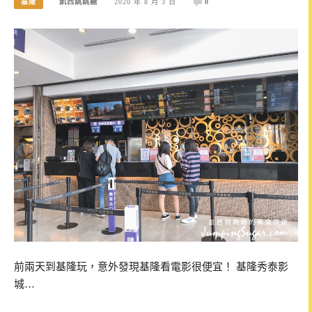
基隆
凱西跳跳糖
2020 年 8 月 3 日
0
前兩天到基隆玩，意外發現基隆看電影很便宜！ 基隆秀泰影
城…