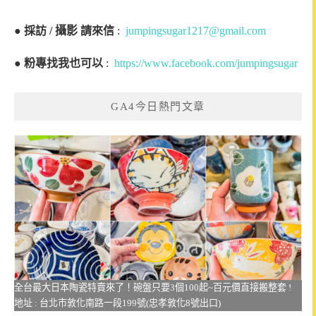
●
採訪 / 攝影 請來信
:
jumpingsugar1217@gmail.com
●
粉專找我也可以
:
https://www.facebook.com/jumpingsugar
GA4今日熱門文章
全台最大日本陶瓷特賣來了！碗盤只要3個100起~百元價直接搬整套 !
地址 : 台北市敦化南路一段199號(忠孝敦化8號出口)