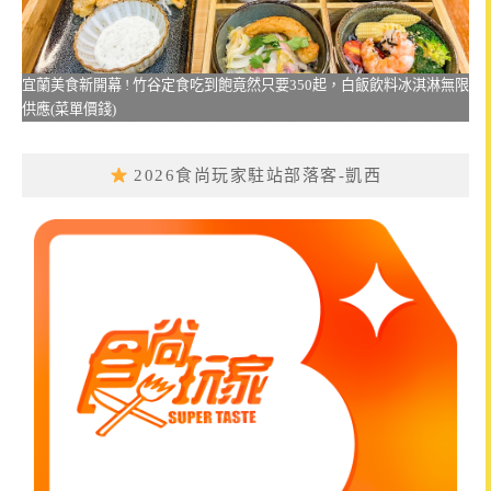
宜蘭美食新開幕 ! 竹谷定食吃到飽竟然只要350起，白飯飲料冰淇淋無限
供應(菜單價錢)
2026食尚玩家駐站部落客-凱西