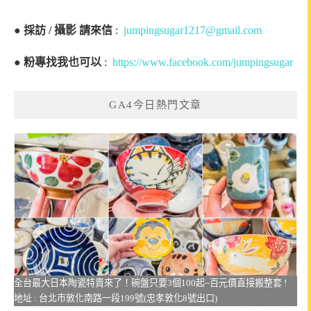
●
採訪 / 攝影 請來信
:
jumpingsugar1217@gmail.com
●
粉專找我也可以
:
https://www.facebook.com/jumpingsugar
GA4今日熱門文章
全台最大日本陶瓷特賣來了！碗盤只要3個100起~百元價直接搬整套 !
地址 : 台北市敦化南路一段199號(忠孝敦化8號出口)