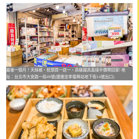
最後一個月！天絲被、枕頭買一送一，高級寢具直接半價帶回家! 地
址：台北市大安路一段49號(捷運忠孝復興站地下街14號出口)