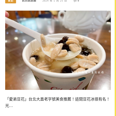
食記
凱西跳跳糖
2024 年 5 月 21 日
0
「愛弟豆花」台北大直老字號美食推薦！這間豆花冰很有名！
光…