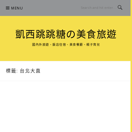
Skip
MENU
to
content
凱西跳跳糖の美食旅遊
國內外旅遊、飯店住宿、美食餐廳、親子育兒
標籤:
台北大直