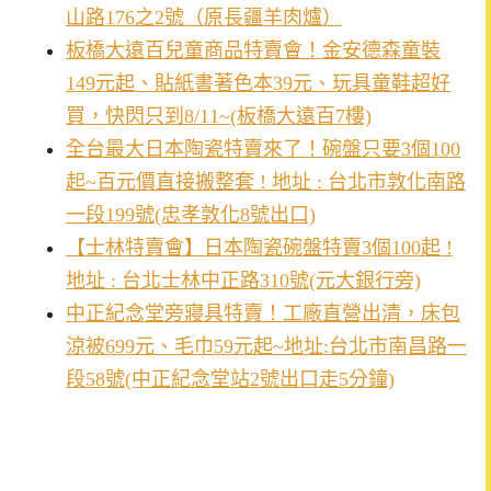
山路176之2號（原長疆羊肉爐）
板橋大遠百兒童商品特賣會！金安德森童裝
149元起、貼紙書著色本39元、玩具童鞋超好
買，快閃只到8/11~(板橋大遠百7樓)
全台最大日本陶瓷特賣來了！碗盤只要3個100
起~百元價直接搬整套 ! 地址 : 台北市敦化南路
一段199號(忠孝敦化8號出口)
【士林特賣會】日本陶瓷碗盤特賣3個100起 !
地址 : 台北士林中正路310號(元大銀行旁)
中正紀念堂旁寢具特賣！工廠直營出清，床包
涼被699元、毛巾59元起~地址:台北市南昌路一
段58號(中正紀念堂站2號出口走5分鐘)