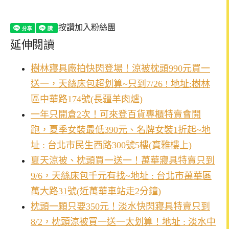
按讚加入粉絲團
延伸閱讀
樹林寢具廠拍快閃登場！涼被枕頭990元買一
送一，天絲床包超划算~只到7/26 ! 地址:樹林
區中華路174號(長疆羊肉爐)
一年只開倉2次！可來登百貨專櫃特賣會開
跑，夏季女裝最低390元、名牌女裝1折起~地
址 : 台北市民生西路300號5樓(寶雅樓上)
夏天涼被、枕頭買一送一！萬華寢具特賣只到
9/6，天絲床包千元有找~地址 : 台北市萬華區
萬大路31號(近萬華車站走2分鐘)
枕頭一顆只要350元！淡水快閃寢具特賣只到
8/2，枕頭涼被買一送一太划算！地址 : 淡水中