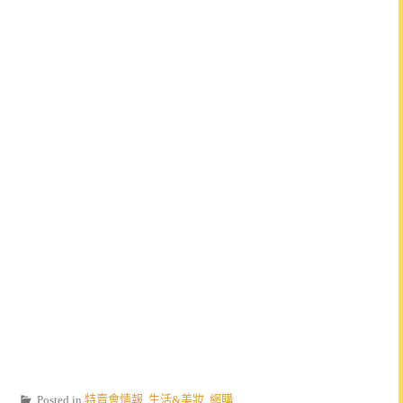
Posted in
特賣會情報
,
生活&美妝
,
網購