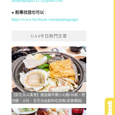
jumpingsugar1217@gmail.com
●
粉專找我也可以
:
https://www.facebook.com/jumpingsugar
GA4今日熱門文章
【彰化北斗美食】億品鍋平價小火鍋180起，附
涼麵、沙拉、豆花冰品飲料吃到爽(菜單價錢)