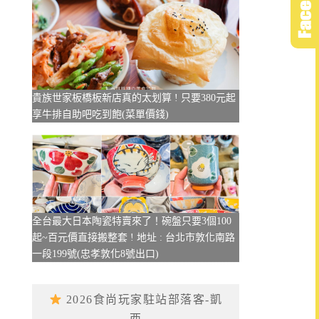
貴族世家板橋板新店真的太划算 ! 只要380元起
享牛排自助吧吃到飽(菜單價錢)
全台最大日本陶瓷特賣來了！碗盤只要3個100
起~百元價直接搬整套 ! 地址 : 台北市敦化南路
一段199號(忠孝敦化8號出口)
2026食尚玩家駐站部落客-凱
西