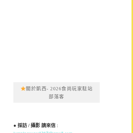
關於凱西- 2026食尚玩家駐站
部落客
●
採訪 / 攝影 請來信
: