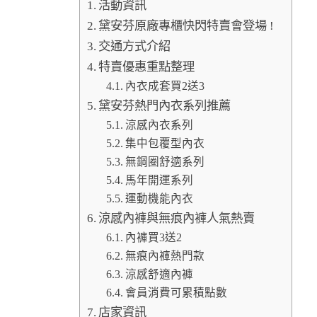
活動資訊
黛安芬原廠專櫃快閃特賣會登場 !
交通方式介紹
特賣優惠重點整理
內衣成套買2送3
黛安芬熱門內衣系列推薦
涼感內衣系列
集中包覆型內衣
無鋼圈舒適系列
馬年開運系列
運動機能內衣
涼感內褲與無痕內褲人氣熱賣
內褲買3送2
無痕內褲熱門款
涼感舒適內褲
會員消費可累積點數
店家資訊