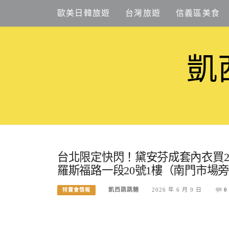
Skip
歐美日韓旅遊
台灣旅遊
信義區美食
to
content
凱
台北限定快閃！黛安芬成套內衣買2送3，
羅斯福路一段20號1樓（南門市場
凱西跳跳糖
2026 年 6 月 9 日
0
特賣會情報