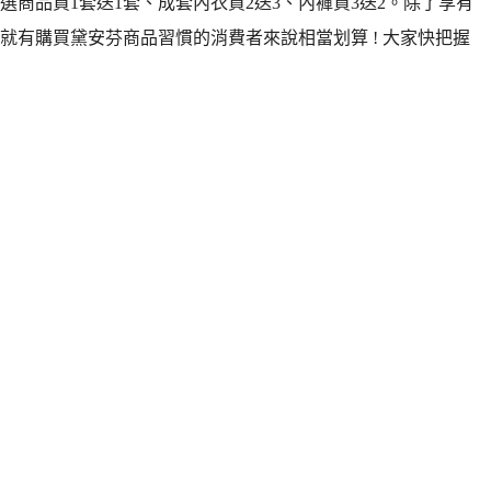
商品買1套送1套、成套內衣買2送3、內褲買3送2。除了享有
就有購買黛安芬商品習慣的消費者來說相當划算 ! 大家快把握