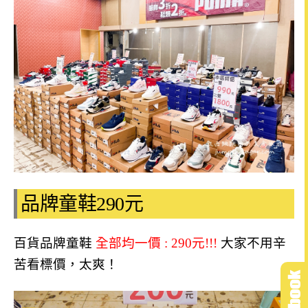
品牌童鞋290元
百貨品牌童鞋
全部均一價 :
290元!!!
大家不用辛
苦看標價，太爽
！