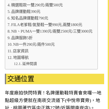
精選鞋款一雙290元/兩雙500元
品牌運動鞋390元
知名品牌運動鞋790元
FILA老爹鞋/氣墊鞋一雙990元,兩雙1800元
NB、PUMA一雙1390元/兩雙2500元/三雙3000元
品牌服飾5折
NB一件290元/兩件500元
店家資訊
地圖導航
延伸閱讀
交通位置
年度廠拍快閃特賣 ! 名牌運動鞋特賣會來囉~~地
點超級方便就在南崁交流道下(中悅帝寶旁)，地
址
: 桃園蘆竹區中正路27號
(近築間南崁店)
。