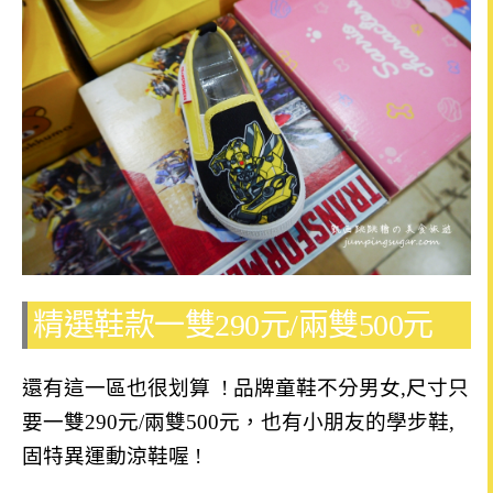
精選鞋款一雙290元/兩雙500元
還有這一區也很划算 ! 品牌童鞋不分男女,尺寸只
要一雙290元/兩雙500元，也
有小朋友的學步鞋,
固特異運動涼鞋喔 !