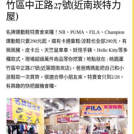
竹區中正路27號(近南崁特力
屋)
名牌運動鞋特賣會來囉！
NB、
PUMA
、FILA
、
Champion
運動鞋
只要290元
起，
還有
卡通
童鞋/
涼鞋也全部290元，有
佩佩豬
、
皮卡丘
、
天竺鼠車車
、妖怪手錶
、
Hello Kitty等多
種款式，現場超過萬件商品等你挖寶 !
地點就在
: 桃園蘆
竹區中正路27號(近築間南崁店)，
爸爸媽媽能把自己和小
孩鞋款一次買齊，
很適合帶小朋友來。
特賣會只到2/28，
有興趣的快把握機會囉~