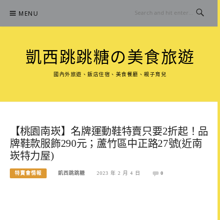
Skip
MENU
to
content
凱西跳跳糖の美食旅遊
國內外旅遊、飯店住宿、美食餐廳、親子育兒
【桃園南崁】名牌運動鞋特賣只要2折起！品
牌鞋款服飾290元；蘆竹區中正路27號(近南
崁特力屋)
特賣會情報
凱西跳跳糖
2023 年 2 月 4 日
0