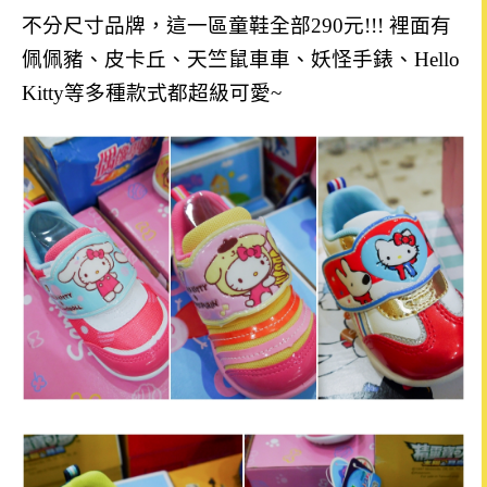
不分尺寸品牌，這一區童鞋全部290
元!!! 裡面
有
佩佩豬
、
皮卡丘
、
天竺鼠車車
、妖怪手錶
、
Hello
Kitty等多種款式
都超級可愛~