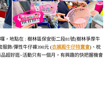
跑囉，地點在 :
樹林區保安街二段81號(樹林爭厚牛
飾/彈性牛仔褲390元 (
衣褲殿牛仔特賣會
)
、枕
品超好逛~
活動
只有一個月，有興趣的快把握機會