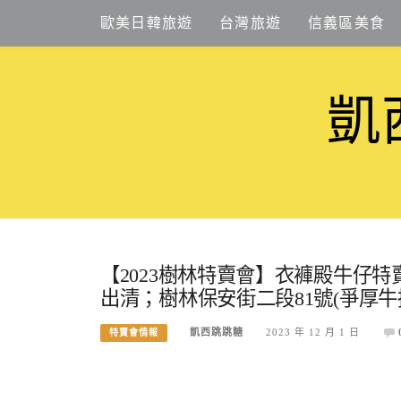
Skip
歐美日韓旅遊
台灣旅遊
信義區美食
to
content
凱
【2023樹林特賣會】衣褲殿牛仔特
出清；樹林保安街二段81號(爭厚牛
凱西跳跳糖
2023 年 12 月 1 日
特賣會情報