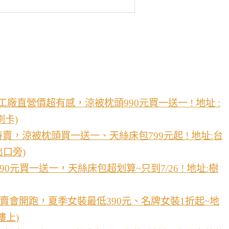
廠直營價超有感，涼被枕頭990元買一送一 ! 地址 :
刷卡)
賣，涼被枕頭買一送一、天絲床包799元起 ! 地址:台
出口旁)
元買一送一，天絲床包超划算~只到7/26 ! 地址:樹
賣會開跑，夏季女裝最低390元、名牌女裝1折起~地
樓上)