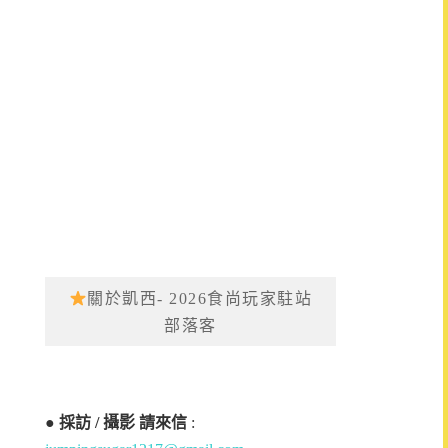
關於凱西- 2026食尚玩家駐站
部落客
●
採訪 / 攝影 請來信
: