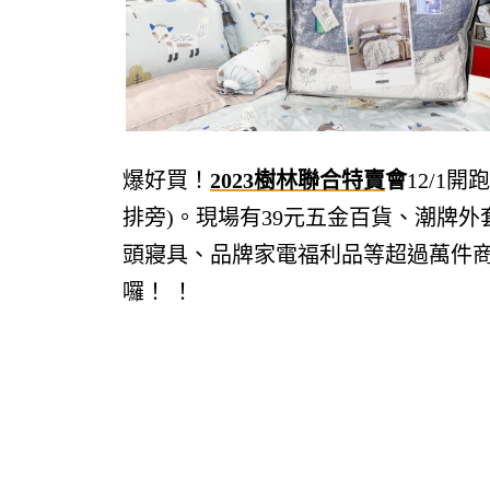
爆好買！
2023樹林
聯合特賣
會
12/1開
排旁)
。現場有39元五金百貨、潮牌外套服
頭
寢具
、
品牌家電福利品
等超過萬件商
囉
！
！