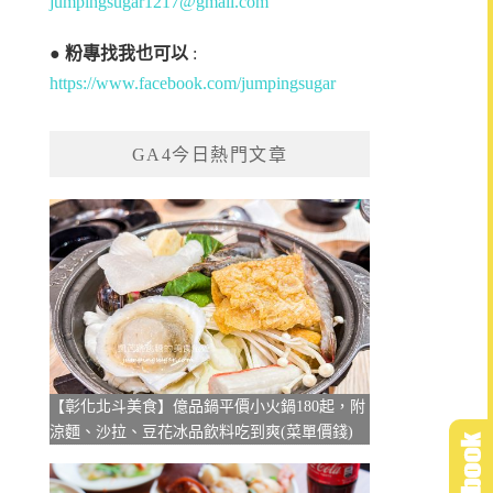
jumpingsugar1217@gmail.com
●
粉專找我也可以
:
https://www.facebook.com/jumpingsugar
GA4今日熱門文章
【彰化北斗美食】億品鍋平價小火鍋180起，附
涼麵、沙拉、豆花冰品飲料吃到爽(菜單價錢)