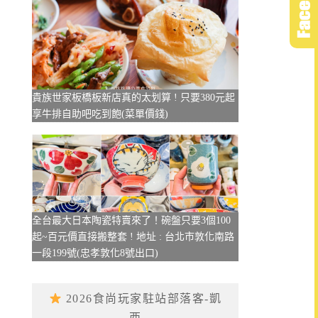
貴族世家板橋板新店真的太划算 ! 只要380元起
享牛排自助吧吃到飽(菜單價錢)
全台最大日本陶瓷特賣來了！碗盤只要3個100
起~百元價直接搬整套 ! 地址 : 台北市敦化南路
一段199號(忠孝敦化8號出口)
2026食尚玩家駐站部落客-凱
西