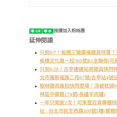
按讚加入粉絲團
延伸閱讀
只到9/7！板橋三猿廣場寢具特賣！工
板橋文化路一段360號B1全聯旁(可
只到6/28！古亭捷運站旁寢具快閃特
北市羅斯福路二段67號(古亭站4號
樹林寢具廠拍快閃登場！涼被枕頭990
林區中華路174號(長疆羊肉爐)
一年只開倉2次！可來登百貨專櫃特
址 : 台北市民生西路300號5樓(寶雅