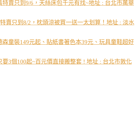
賣只到9/6，天絲床包千元有找~地址 : 台北市萬華
特賣只到8/2，枕頭涼被買一送一太划算！地址 : 淡水
森童裝149元起、貼紙書著色本39元、玩具童鞋超好
個100起~百元價直接搬整套 ! 地址 : 台北市敦化