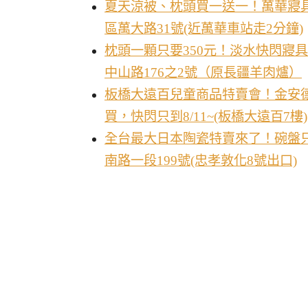
夏天涼被、枕頭買一送一！萬華寢具特
區萬大路31號(近萬華車站走2分鐘)
枕頭一顆只要350元！淡水快閃寢具
中山路176之2號（原長疆羊肉爐）
板橋大遠百兒童商品特賣會！金安德
買，快閃只到8/11~(板橋大遠百7樓)
全台最大日本陶瓷特賣來了！碗盤只要3
南路一段199號(忠孝敦化8號出口)