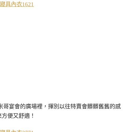
米哥宴會的廣場裡，揮別以往特賣會髒髒舊舊的感
來方便又舒適！