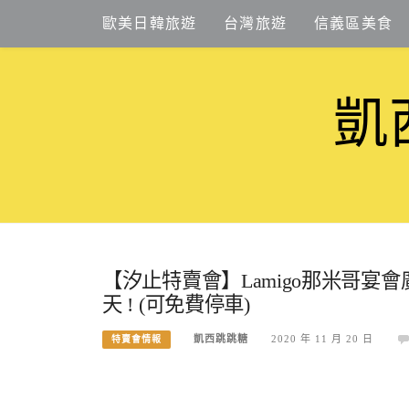
Skip
歐美日韓旅遊
台灣旅遊
信義區美食
to
content
凱
【汐止特賣會】Lamigo那米哥宴會
天 ! (可免費停車)
凱西跳跳糖
2020 年 11 月 20 日
特賣會情報