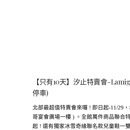
【只有10天】汐止特賣會-Lamig
停車)
北部最超值特賣會來囉 ! 即日起-11/29
哥宴會廣場一樓
) 。全館萬件商品聯合
起 ! 還有獨家冰雪奇緣聯名款兒童鞋一雙只