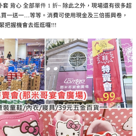
 外套 背心 全部
單件 1 折~
除此之外，現場還有很多超
寢具買一送一…等等。
消費可使用現金及三倍振興卷，
趕緊把握機會去逛逛囉!!!