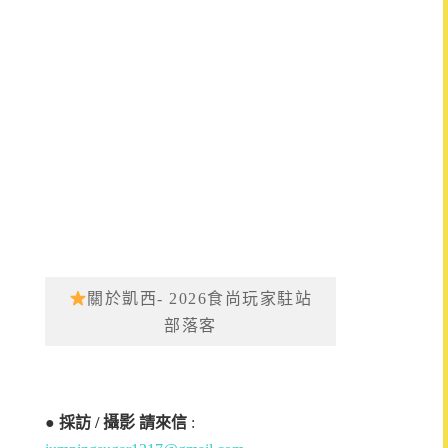
關於凱西- 2026食尚玩家駐站
部落客
●
採訪 / 攝影 請來信
: