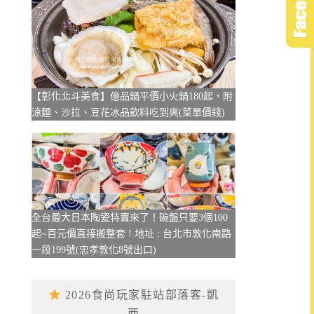
【彰化北斗美食】億品鍋平價小火鍋180起，附
涼麵、沙拉、豆花冰品飲料吃到爽(菜單價錢)
全台最大日本陶瓷特賣來了！碗盤只要3個100
起~百元價直接搬整套 ! 地址 : 台北市敦化南路
一段199號(忠孝敦化8號出口)
2026食尚玩家駐站部落客-凱
西