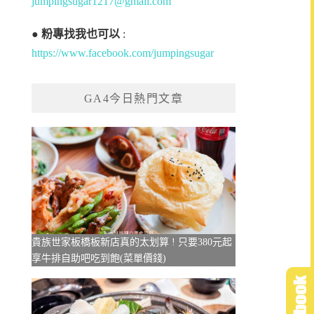
jumpingsugar1217@gmail.com
●
粉專找我也可以
:
https://www.facebook.com/jumpingsugar
GA4今日熱門文章
貴族世家板橋板新店真的太划算 ! 只要380元起
享牛排自助吧吃到飽(菜單價錢)