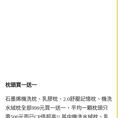
枕頭買一送一
石墨烯機洗枕、乳膠枕、2.0舒壓記憶枕、機洗
水絨枕全部999元買一送一，平均一顆枕頭只
要500元而已CP值超高!! 其中機洗水絨枕、乳