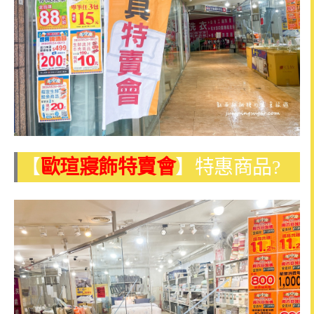
【
歐瑄寢飾特賣會
】特惠商品?