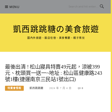
Skip
MENU
to
content
凱西跳跳糖の美食旅遊
國內外旅遊、飯店住宿、美食餐廳、親子育兒
最後出清 ! 松山寢具特賣49元起，涼被399
元、枕頭買一送一~地址 : 松山區健康路243
號1樓(捷運南京三民站1號出口)
特賣會情報
凱西跳跳糖
2024 年 7 月 4 日
0