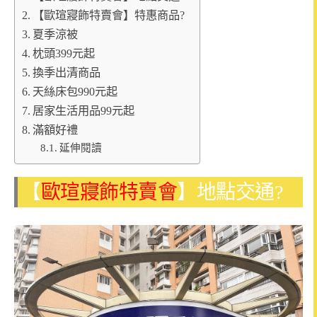
【歐瑄寢飾特賣會】特惠商品?
夏季涼被
枕頭399元起
換季出清商品
天絲床包990元起
居家生活用品99元起
滿額好禮
延伸閱讀
【
歐瑄寢飾特賣會
】地點交通?