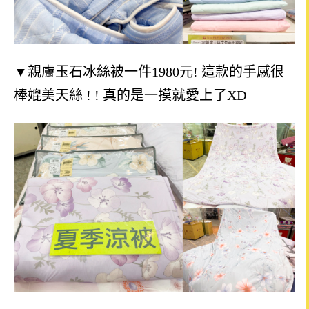
▼親膚玉石冰絲被一件1980元! 這款的手感很
棒媲美天絲 ! ! 真的是一摸就愛上了XD