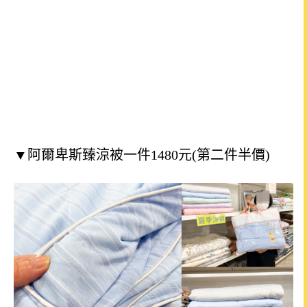
▼阿爾卑斯臻涼被一件1480元
(第二件半價)