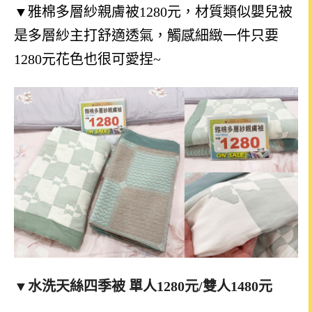
▼雅棉多層紗親膚被1280元，材質類似嬰兒被
是多層紗主打舒適透氣，觸感細緻一件只要
1280元花色也很可愛捏~
▼水洗天絲四季被 單人1280元/雙人1480元