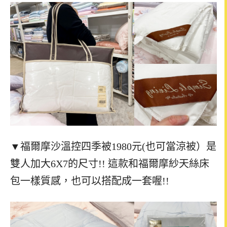
▼福爾摩沙溫控四季被1980元(也可當涼被）是
雙人加大6X7的尺寸!! 這款和福爾摩紗天絲床
包一樣質感，也可以搭配成一套喔!!