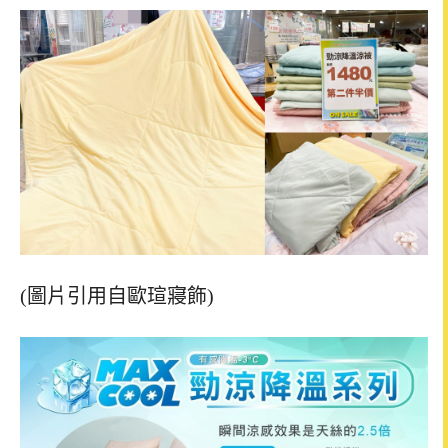
(圖片引用自歐瑄寢飾)