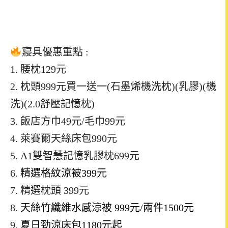
寢具優惠重點 :
1. 腰枕129元
2. 枕頭999元買一送一(石墨烯機洗枕)(乳膠)(機
洗)(2.0舒壓記憶枕)
3. 飯店方巾49元/毛巾99元
4. 萊賽爾天絲床包990元
5. A1雙智慧記憶乳膠枕699元
6.
精選格紋涼被399元
7. 精選枕頭 399元
8.
天絲竹纖維水感涼被 999元/兩件1500元
9.
夏日勁涼床包1180元起