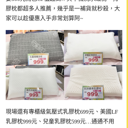
膠枕都超多人推薦，幾乎是一補貨就秒殺，大
家可以趁優惠入手非常划算阿~
現場還有專櫃級氣壓式乳膠枕699元、美國LF
乳膠枕999元、兒童乳膠枕599元…通通不用