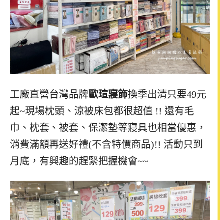
工廠直營台灣品牌
歐瑄寢飾
換季出清只要49元
起~現場枕頭、涼被床包都很超值 !! 還有毛
巾、枕套、被套、保潔墊等寢具也相當優惠，
消費滿額再送好禮(不含特價商品)!! 活動只到
月底，有興趣的趕緊把握機會~~