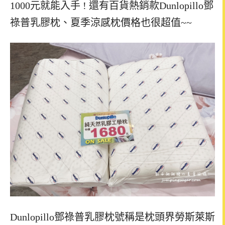
1000元就能入手 ! 還有百貨熱銷款Dunlopillo鄧
祿普乳膠枕、夏季涼感枕價格也很超值~~
Dunlopillo鄧祿普乳膠枕號稱是枕頭界勞斯萊斯