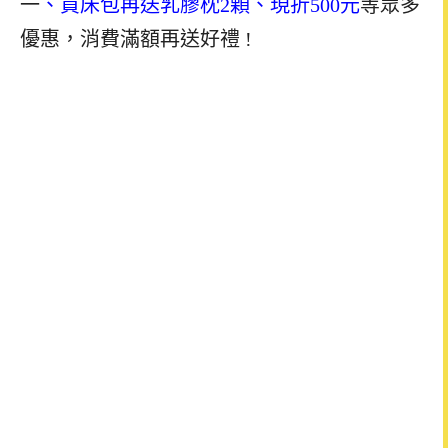
一
、
買床包再送乳膠枕2顆、現折500元
等眾多
優惠，消費滿額再送好禮 !