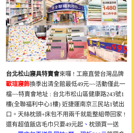
台北松山寢具特賣會
來囉 ! 工廠直營台灣品牌
歐瑄寢飾
換季出清全館最低49元~~活動僅此一
檔~~特賣會地址 : 台北市松山區健康路243號1
樓(全聯福利中心1樓) 近捷運南京三民站1號出
口。天絲枕頭+床包不用兩千就能整組帶回家 !
還有超值飯店毛巾只要49元起
、
枕頭買一送