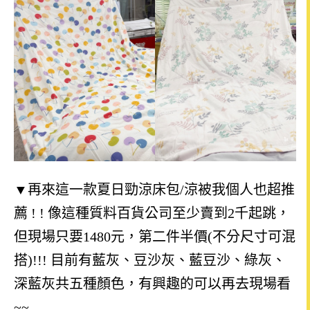
▼
再來
這一款夏日勁涼床包/涼被我個人也超推
薦 ! ! 像這種質料百貨公司至少賣到2千起跳，
但現場只要1480元，第二件半價(不分尺寸可混
搭)!!! 目前有藍灰、豆沙灰、藍豆沙、綠灰、
深藍灰共五種顏色，有興趣的可以再去現場看
~~