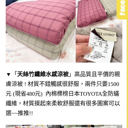
▼
「
天絲竹纖維水感涼被
」高品質且平價的親
膚涼被 ! 材質不錯觸感很舒服，兩件只要1500
元 (現省480元) 內棉標榜日本TOYOTA全防蟎
纖維，材質摸起來柔軟舒服還
有很多圖案可以
選~~推推!!