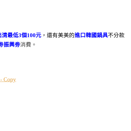
清最低3個100元
，還有美美的
進口韓國鍋具
不分款
劵振興劵
消費。