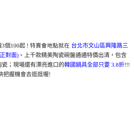
100起 !
特賣會地點就在
台北市文山區
興隆路三
正對面)
。
上千款精美陶瓷碗盤通通特價出清，包含
陶瓷；現場還有漂亮進口的
韓國鍋具全部只要 3.8折
!!!
快把握機會去逛逛喔!