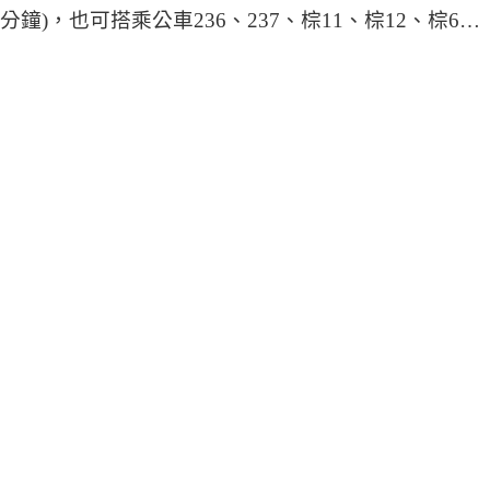
分鐘
)，
也可搭乘公車236
、237
、棕
11、棕12、棕6…