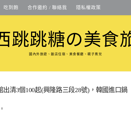
吃到飽
合作邀約 / 聯絡我
隱私權政策
西跳跳糖の美食
國內外旅遊、飯店住宿、美食餐廳、親子育兒
清3個100起(興隆路三段28號)，韓國進口鍋
0