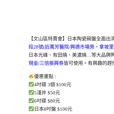
【文山區特賣會】日本陶瓷碗盤全面出清3個
段28號(近萬芳醫院/興德市場旁，拿坡里
日本光峰、有田燒、美濃燒…等大品牌
現金/三倍振興劵
皆可使用。有興趣的趕
優惠重點 :
4吋碟 3個 $100元
5淺井 $50元
6吋碟 $80元
日本8吋盤 $100元