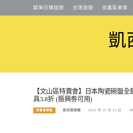
Skip
歐美日韓旅遊
台灣旅遊
信義區美食
to
content
凱
【文山區特賣會】日本陶瓷碗盤全館出
具3.8折 (振興劵可用)
凱西跳跳糖
2020 年 10 月 24 日
特賣會情報