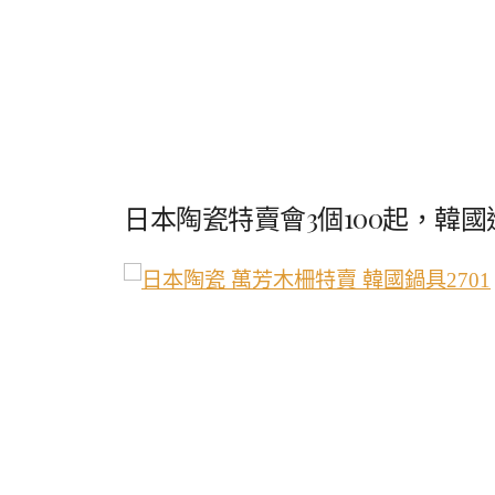
日本陶瓷特賣會
3
個
100
起，
韓國