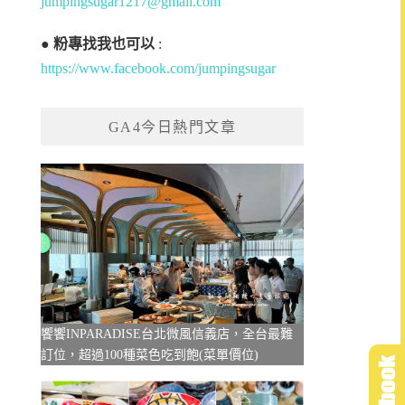
jumpingsugar1217@gmail.com
●
粉專找我也可以
:
https://www.facebook.com/jumpingsugar
GA4今日熱門文章
饗饗INPARADISE台北微風信義店，全台最難
訂位，超過100種菜色吃到飽(菜單價位)