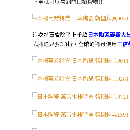
下車就可以看到門口招牌囉
!!!
這次特賣會除了上千款
日本陶瓷碗盤大出
式通通只要
3.8
折，全館通通
可使用
三倍