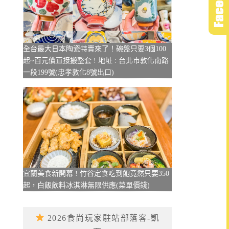
全台最大日本陶瓷特賣來了！碗盤只要3個100
起~百元價直接搬整套 ! 地址 : 台北市敦化南路
一段199號(忠孝敦化8號出口)
宜蘭美食新開幕 ! 竹谷定食吃到飽竟然只要350
起，白飯飲料冰淇淋無限供應(菜單價錢)
2026食尚玩家駐站部落客-凱