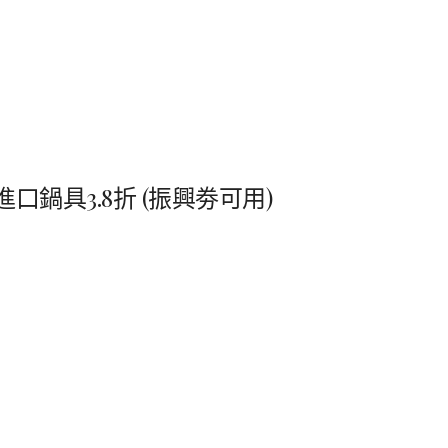
進口鍋具
3.8
折
(
振興劵可用
)