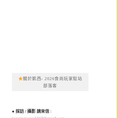
關於凱西- 2026食尚玩家駐站
部落客
●
採訪 / 攝影 請來信
: