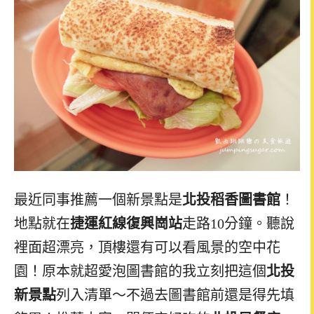
最近同事推薦一個新景點是
北投稻香圖書館
！
地點就在
捷運紅線復興崗站
走路10分鐘。聽說
裡面超漂亮，頂樓還有可以看風景的空中花
園！原本就超愛泡圖書館的我立刻把這個
北投
新景點
列入清單～不過去圖書館前還是得先填