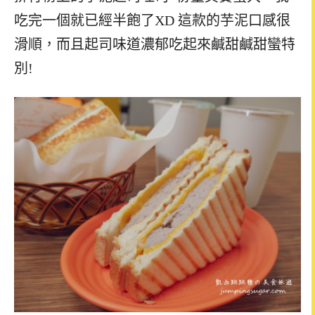
吃完一個就已經半飽了XD 這款的芋泥口感很
滑順，而且起司味道濃郁吃起來鹹甜鹹甜蠻特
別!