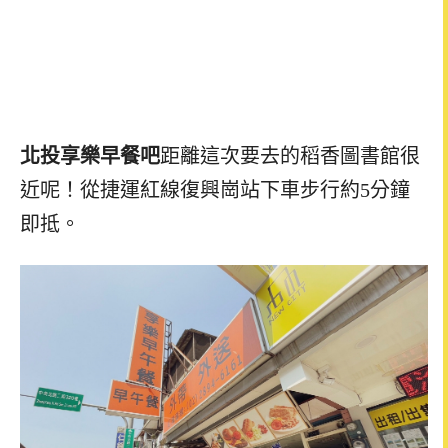
北投享樂早餐吧
距離這次要去的稻香圖書館很
近呢！從捷運紅線復興崗站下車步行約5分鐘
即抵。