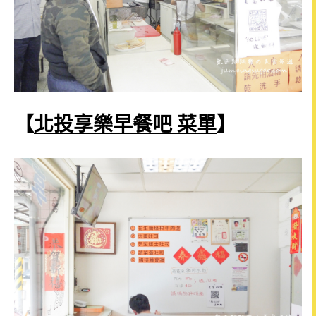
【
北投
享樂早餐吧 菜單
】