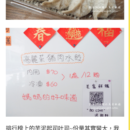
排行榜上的芋泥起司吐司~份量其實蠻大，我