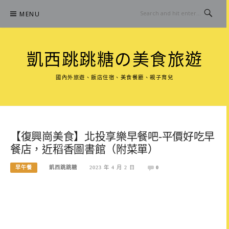
Skip
MENU
to
content
凱西跳跳糖の美食旅遊
國內外旅遊、飯店住宿、美食餐廳、親子育兒
【復興崗美食】北投享樂早餐吧-平價好吃早
餐店，近稻香圖書館（附菜單）
早午餐
凱西跳跳糖
2023 年 4 月 2 日
0