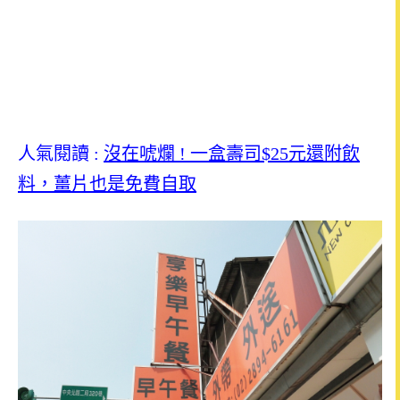
人氣閱讀 :
沒在唬爛 ! 一盒壽司$25元還附飲
料，薑片也是免費自取