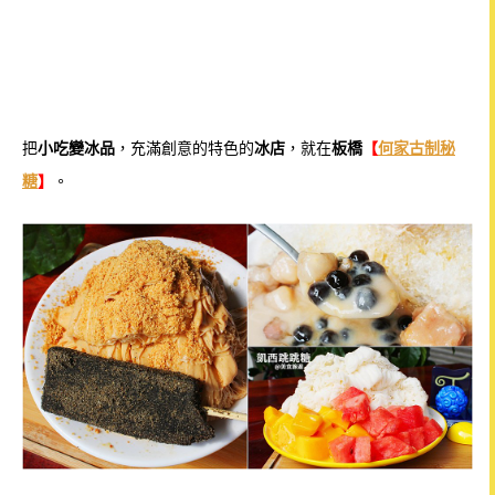
把
小吃變冰品
，充滿創意的特色的
冰店
，就在
板橋
【
何家古制秘
糖
】
。