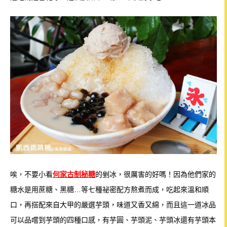
唉，不要小看
何家古制秘糖
的剉冰，很厲害的好嗎！因為他們家的
糖水是用蔗糖、黑糖…等七種祕密配方熬煮而成，吃起來溫和順
口，再搭配來自大甲的嚴選芋頭，味道又香又綿，而且這一道冰品
可以品嚐到芋頭的四種口感，有芋圓、芋頭泥、芋頭冰還有芋頭本