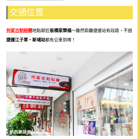
交通位置
何家古制秘糖
地點鄰近
板橋家樂福
～雖然距離捷運站有段路，不過
捷運江子翠、新埔站
都有公車到唷！