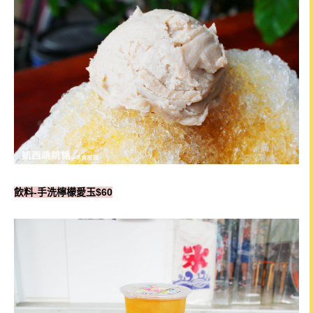
飲料-手洗檸檬愛玉$60