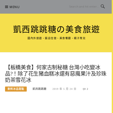
Skip
MENU
to
content
凱西跳跳糖の美食旅遊
國內外旅遊、飯店住宿、美食餐廳、親子育兒
【板橋美食】何家古制秘糖 台灣小吃變冰
品?！除了花生豬血糕冰還有惡魔果汁及珍珠
奶茶雪花冰
飲料冰品甜點
凱西跳跳糖
2019 年 5 月 24 日
2