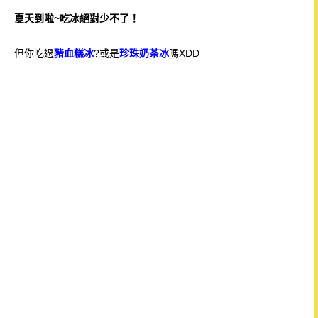
夏天到啦~吃冰絕對少不了！
但你吃過
豬血糕冰
?或是
珍珠奶茶冰
嗎XDD