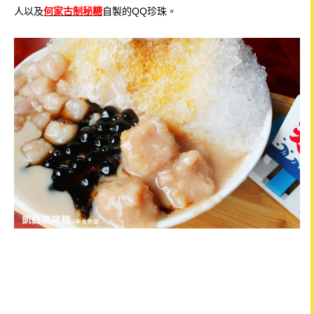
人以及
何家古制秘糖
自製的QQ珍珠。