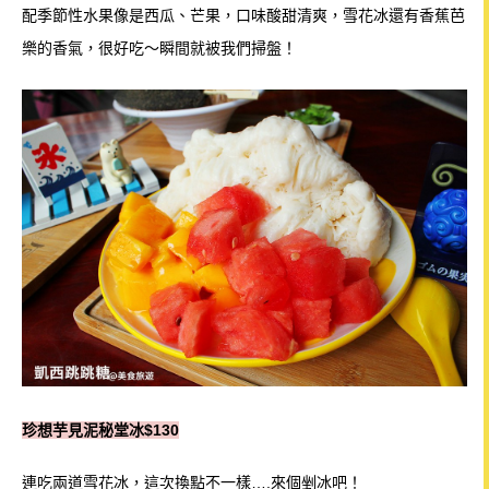
配季節性水果像是西瓜、芒果，口味酸甜清爽，雪花冰還有香蕉芭
樂的香氣，很好吃～瞬間就被我們掃盤！
珍想芋見泥秘堂冰$130
連吃兩道雪花冰，這次換點不一樣….來個剉冰吧！