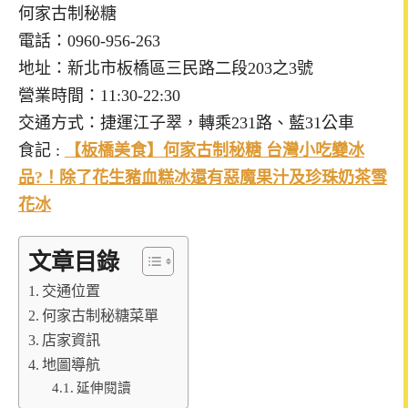
何家古制秘糖
電話：0960-956-263
地址：新北市板橋區三民路二段203之3號
營業時間：11:30-22:30
交通方式：捷運江子翠，轉乘231路、藍31公車
食記 :
【板橋美食】何家古制秘糖 台灣小吃變冰
品?！除了花生豬血糕冰還有惡魔果汁及珍珠奶茶雪
花冰
文章目錄
交通位置
何家古制秘糖菜單
店家資訊
地圖導航
延伸閱讀