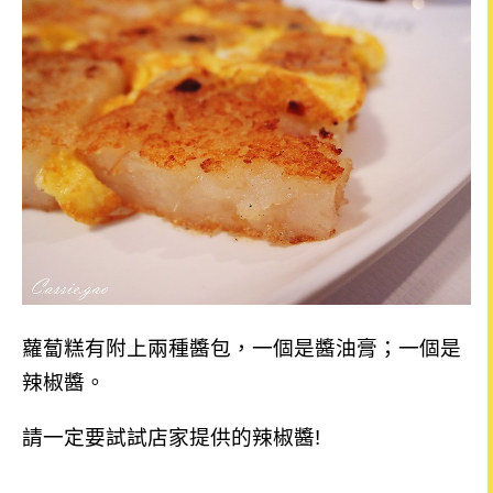
蘿蔔糕有附上兩種醬包，一個是醬油膏；一個是
辣椒醬。
請一定要試試店家提供的辣椒醬!