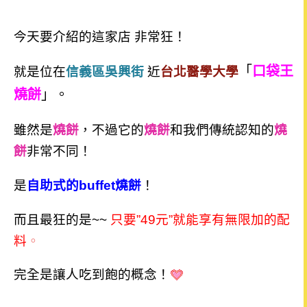
今天要介紹的這家店 非常狂！
「
口袋王
就是位在
信義區吳興街
近
台北醫學大學
燒餅
」。
雖然是
燒餅
，不過
它的
燒餅
和我們傳統認知的
燒
餅
非常不同！
是
自助式的buffet燒餅
！
而且最狂的是~~
只要”49元”就能享有無限加的配
料
。
完全是讓人吃到飽的概念！