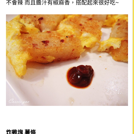
不會辣 而且醬汁有椒麻香，搭配起來很好吃~
炸雞塊 薯條