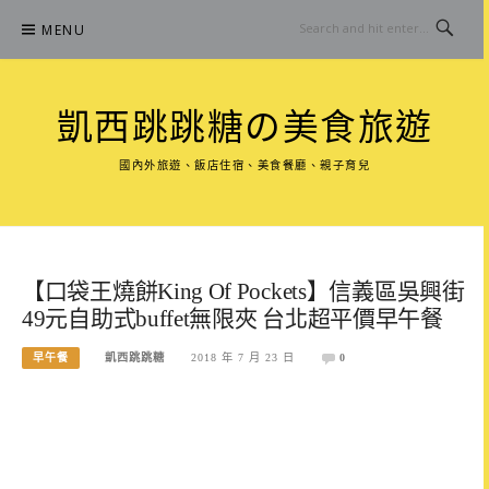
Skip
MENU
to
content
凱西跳跳糖の美食旅遊
國內外旅遊、飯店住宿、美食餐廳、親子育兒
【口袋王燒餅King Of Pockets】信義區吳興街
49元自助式buffet無限夾 台北超平價早午餐
早午餐
凱西跳跳糖
2018 年 7 月 23 日
0