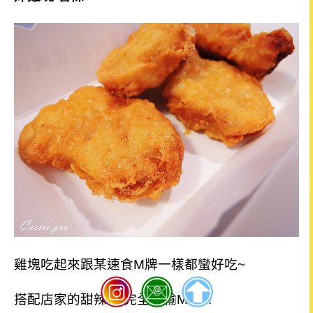
雞塊吃起來跟某速食M牌一樣都蠻好吃
~
搭配店家的甜辣醬 完全不輸M喔!!!