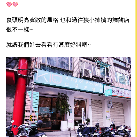
裏頭明亮寬敞的風格 也和過往狹小擁擠的
燒餅店
很不一樣~
就讓我們進去看看有甚麼好料吧~