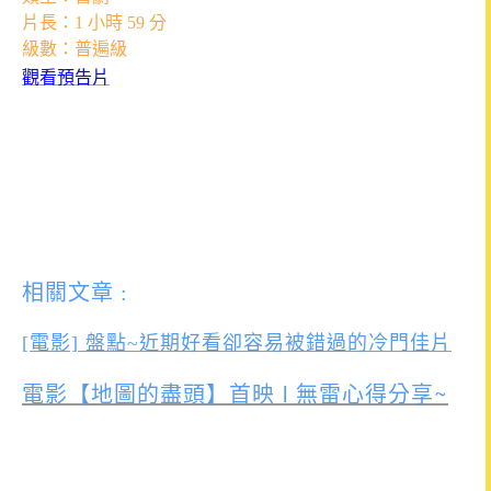
片長：1 小時 59 分
級數：普遍級
觀看預告片
相關文章 :
[電影] 盤點~近期好看卻容易被錯過的冷門佳片
電影【地圖的盡頭】首映 l 無雷心得分享~