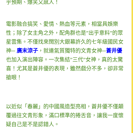
乎預期、爆笑又感人！
電影融合搞笑、愛情、熱血等元素，相當具娛樂
性；除了女主角之外，配角群也是”出乎意料”的眾
星雲集。
不僅找來
闊別大銀幕許久的七年級國民女
神
─
廣末涼子
，就連氣質獨特的文青女神
─
蒼井優
也加入演出陣容。一次集結”三代”女神，真的太驚
喜！
尤其是
蒼井優的表現，雖然戲分不多，卻非常
搶眼！
以近似「春麗」的中國風造型亮相，蒼井優不僅顛
覆過往文青形象，滿口標準的捲舌音，讓我一度懷
疑自己是不是認錯人。