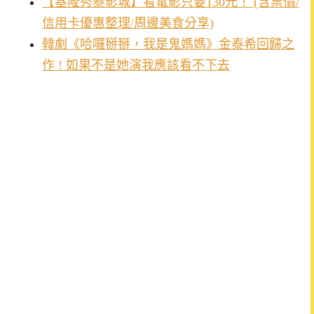
【基隆秀泰影城】看電影只要130元！ (含票價/
信用卡優惠整理/周邊美食分享)
韓劇《哈囉掰掰，我是鬼媽媽》金泰希回歸之
作 ! 如果不是她演我應該看不下去