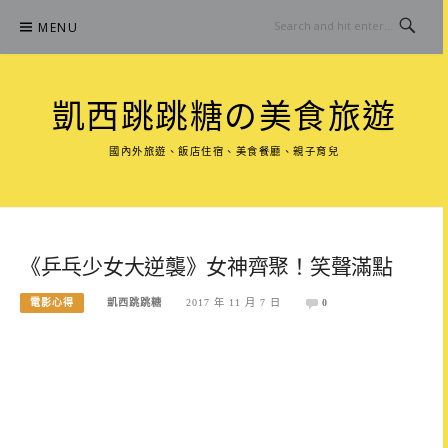
Skip
MENU
to
content
凱西跳跳糖の美食旅遊
國內外旅遊、飯店住宿、美食餐廳、親子育兒
《乒乓少女大逆襲》女神齊聚！笑聲滿點
電影心得
凱西跳跳糖
2017 年 11 月 7 日
0