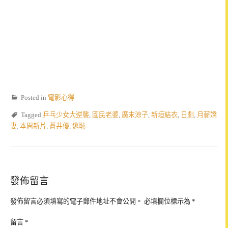
Posted in
電影心得
Tagged
乒乓少女大逆襲
,
國民老婆
,
廣末涼子
,
新垣結衣
,
日劇
,
月薪嬌
妻
,
本周新片
,
蒼井優
,
逃恥
發佈留言
發佈留言必須填寫的電子郵件地址不會公開。
必填欄位標示為
*
留言
*