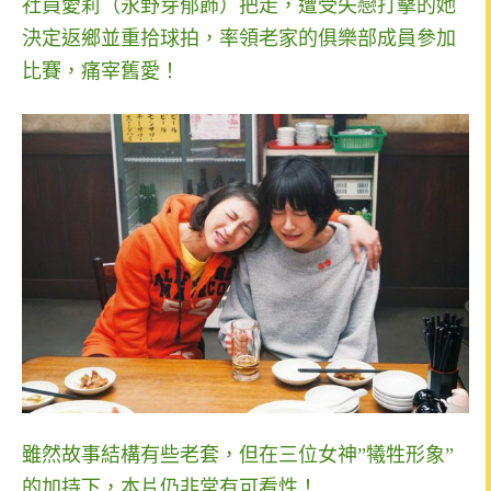
社員愛莉（永野芽郁飾）把走，遭受失戀打擊的她
決定返鄉並重拾球拍，率領老家的俱樂部成員參加
比賽，痛宰舊愛！
雖然故事結構有些老套，但在三位女神”犧牲形象”
的加持下，本片仍非常有可看性
！