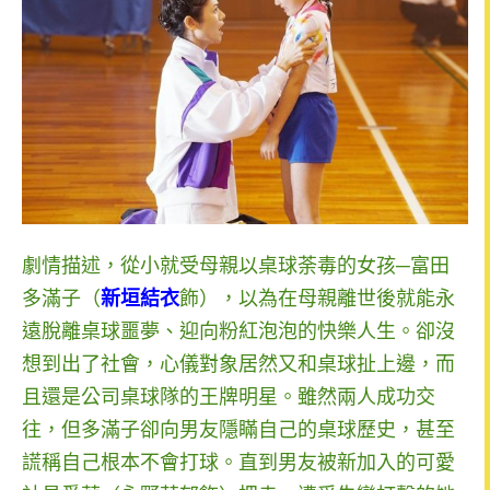
劇情描述，從小就受母親以桌球荼毒的女孩
─
富田
多滿子（
新垣結衣
飾），以為在母親離世後就能永
遠脫離桌球噩夢、迎向粉紅泡泡的快樂人生。卻沒
想到出了社會，心儀對象居然又和桌球扯上邊，而
且還是公司桌球隊的王牌明星。雖然兩人成功交
往，但多滿子卻向男友隱瞞自己的桌球歷史，甚至
謊稱自己根本不會打球。直到男友被新加入的可愛