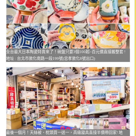
全台最大日本陶瓷特賣來了！碗盤只要3個100起~百元價直接搬整套 !
地址 : 台北市敦化南路一段199號(忠孝敦化8號出口)
最後一個月！天絲被、枕頭買一送一，高級寢具直接半價帶回家! 地