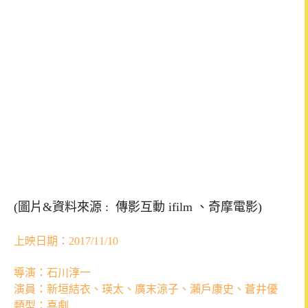
(圖片&資料來源 : 傳影互動 ifilm 、奇摩電影)
上映日期：2017/11/10
導演：石川淳一
演員：新垣結衣、瑛太、廣末涼子、瀨戶康史、蒼井優
類型：喜劇