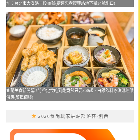
址：台北市大安路一段49號(捷運忠孝復興站地下街14號出口)
宜蘭美食新開幕 ! 竹谷定食吃到飽竟然只要350起，白飯飲料冰淇淋無限
供應(菜單價錢)
2026食尚玩家駐站部落客-凱西