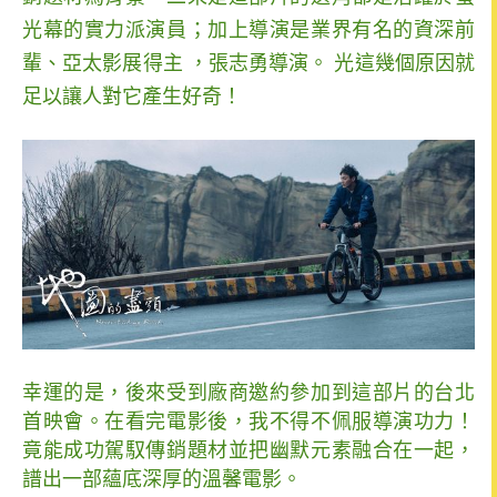
光幕的實力派演員；加上導演是業界有名的資深前
輩、亞太影展得主 ，張志勇導演。 光這幾個原因就
足以讓人對它產生好奇！
幸運的是，後來受到廠商邀約參加到這部片的台北
首映會。在看完電影後，我不得不佩服導演功力！
竟能成功駕馭傳銷題材並把幽默元素融合在一起，
譜出一部蘊底深厚的溫馨電影。