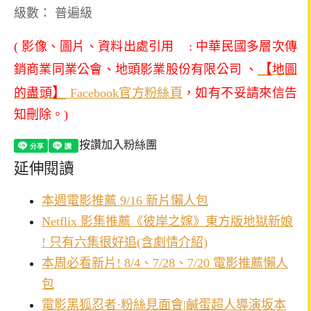
級數： 普遍級
( 影像、圖片、資料出處引用 : 中華民國多層次傳
【
銷商業同業公會、地頭影業股份有限公司 、
地圖
】
的盡頭
Facebook官方粉絲頁
，如有不妥請來信告
知刪除。
)
按讚加入粉絲團
延伸閱讀
本週電影推薦 9/16 新片懶人包
Netflix 影集推薦《彼岸之嫁》東方版地獄新娘
! 只有六集很好追(含劇情介紹)
本周必看新片! 8/4、7/28、7/20 電影推薦懶人
包
電影黑狐忍者·粉絲見面會|鹹蛋超人導演坂本