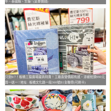
牛、泰國蝦、生蠔 ! (菜單價錢)
只到9/7！板橋三猿廣場寢具特賣！工廠直營價超有感，涼被枕頭990元
買一送一 ! 地址 : 板橋文化路一段360號B1全聯旁(可刷卡)