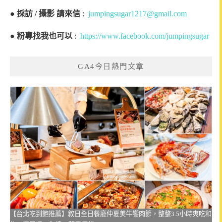
●
採訪 / 攝影 請來信
:
jumpingsugar1217@gmail.com
●
粉專找我也可以
:
https://www.facebook.com/jumpingsugar
GA4今日熱門文章
【台北吃到飽推薦】敘日全日餐廳仲夏美牛饗肉節，整整3.5小時爽吃和