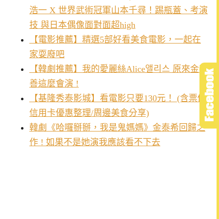
浩一 X 世界武術冠軍山本千尋！踢瓶蓋、考演
技 與日本偶像面對面超high
【電影推薦】精選5部好看美食電影，一起在
家耍廢吧
【韓劇推薦】我的愛麗絲Alice앨리스 原來金喜
善這麼會演 !
【基隆秀泰影城】看電影只要130元！ (含票價/
信用卡優惠整理/周邊美食分享)
韓劇《哈囉掰掰，我是鬼媽媽》金泰希回歸之
作 ! 如果不是她演我應該看不下去