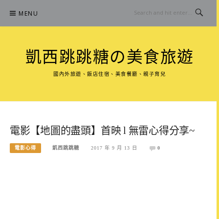
Skip
MENU
to
content
凱西跳跳糖の美食旅遊
國內外旅遊、飯店住宿、美食餐廳、親子育兒
電影【地圖的盡頭】首映 l 無雷心得分享~
電影心得
凱西跳跳糖
2017 年 9 月 13 日
0