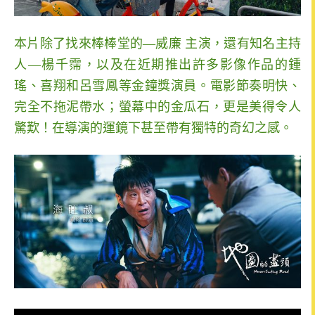
本片除了找來棒棒堂的—威廉 主演，還有知名主持
人—楊千霈，以及在近期推出許多影像作品的鍾
瑤、喜翔和呂雪鳳等金鐘獎演員。電影節奏明快、
完全不拖泥帶水；螢幕中的金瓜石，更是美得令人
驚歎！在導演的運鏡下甚至帶有獨特的奇幻之感。