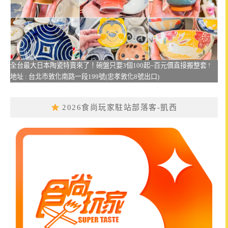
全台最大日本陶瓷特賣來了！碗盤只要3個100起~百元價直接搬整套 !
地址 : 台北市敦化南路一段199號(忠孝敦化8號出口)
2026食尚玩家駐站部落客-凱西