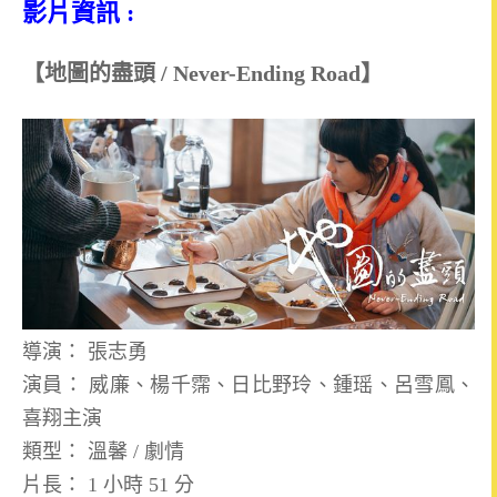
影片資訊 :
【地圖的盡頭 / Never-Ending Road】
導演： 張志勇
演員： 威廉、楊千霈、日比野玲、鍾瑶、呂雪鳳、
喜翔主演
類型： 溫馨 / 劇情
片長： 1 小時 51 分