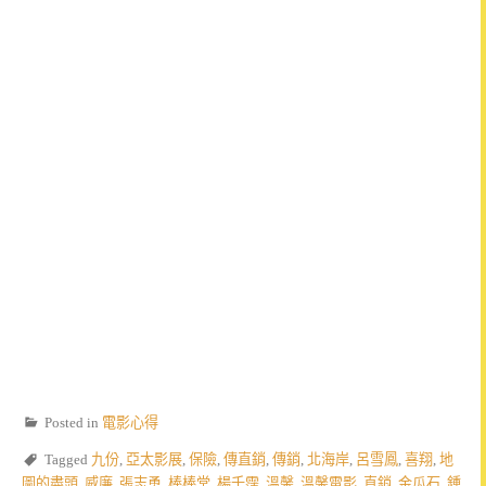
Posted in
電影心得
Tagged
九份
,
亞太影展
,
保險
,
傳直銷
,
傳銷
,
北海岸
,
呂雪鳳
,
喜翔
,
地
圖的盡頭
,
威廉
,
張志勇
,
棒棒堂
,
楊千霈
,
溫馨
,
溫馨電影
,
直銷
,
金瓜石
,
鍾