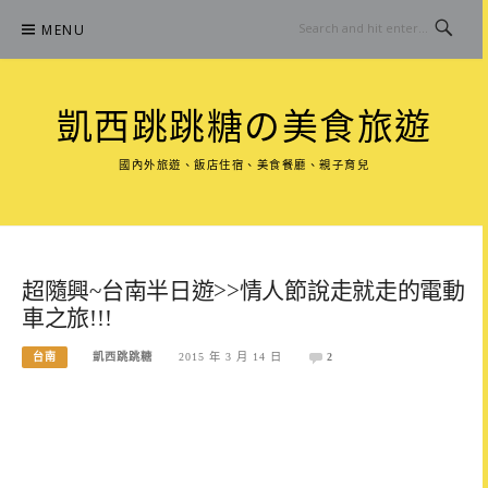
Skip
MENU
to
content
凱西跳跳糖の美食旅遊
國內外旅遊、飯店住宿、美食餐廳、親子育兒
超隨興~台南半日遊>>情人節說走就走的電動
車之旅!!!
台南
凱西跳跳糖
2015 年 3 月 14 日
2