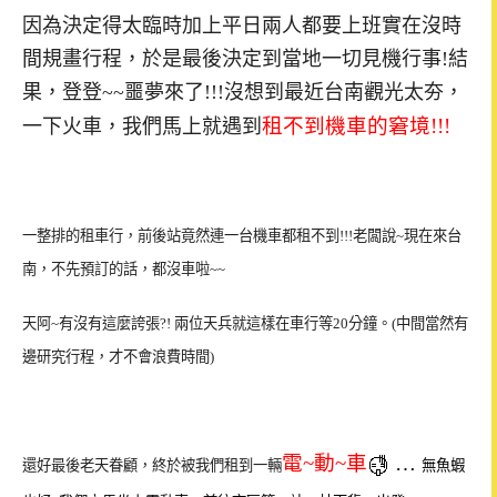
因為決定得太臨時加上平日兩人都要上班實在沒時
間規畫行程，於是最後決定到當地一切見機行事!結
果，登登~~噩夢來了!!!沒想到最近台南觀光太夯，
租不到機車的窘境!!!
一下火車，我們馬上就遇到
一整排的
租車行，前後站竟然連一台機車都租不到!!!老闆說~現在來台
南，不先預訂的話，
都沒車啦~~
天阿~有沒有這麼誇張?!
兩位
天兵就這樣
在車行等20分鐘。
(中間當然有
邊研究
行程，才不會浪費時間
)
電~動~車
…
還好
最後
老天眷顧，
終於被我們租到一輛
無魚蝦