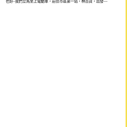
也好~我們立馬坐上電動車，前往市區第一站，林百貨，出發~~