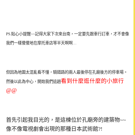
PS.
貼心小提醒~~
記得大家下次來台南，一定要先跟車行訂車，才不會像
我們一樣傻傻地
在
摩托車店等半天
啊啊…
但因為地圖太混亂看不懂
，
騎錯路的兩人
最後停在孔廟後方的停車場。
看到什麼逛什麼的小旅行
然後
以此為中心，開始我們這趟
@@
首先引起我目光的，是這棟位於孔廟旁的建築物~~
像不像電視劇會出現的那種日本武術館?!