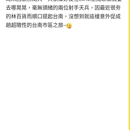
去哪晃晃，毫無頭緒的兩位射手天兵，因最近很夯
的林百貨而順口提起台南，沒想到就這樣意外促成
趟超隨性的台南市區之旅~