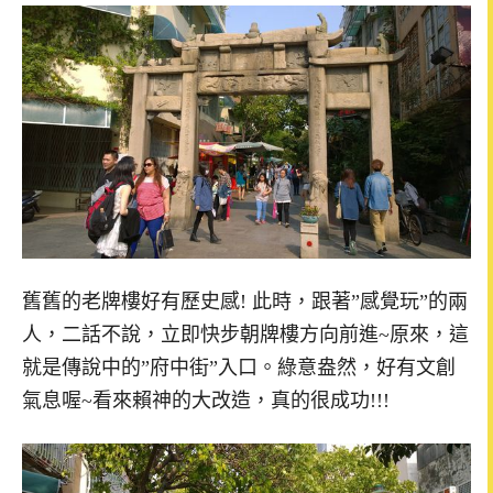
舊舊的老牌樓好有歷史感! 此時，跟著”感覺玩”的兩
人，二話不說，立即快步朝牌樓方向前進~原來，這
就是傳說中的”府中街”入口。綠意盎然，好有文創
氣息喔~看來賴神的大改造，真的很成功!!!