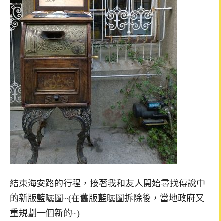
結束海安路的行程，接著我和友人開始尋找傳說中
的新版藍曬圖~(在舊版藍曬圖拆除後，當地政府又
重規劃一個新的~)