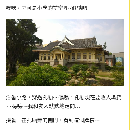
嘿嘿，它可是小學的禮堂哩~很酷吧!
沿著小路，穿過孔廟~~嗚嗚，孔廟現在要收入場費
~~嗚嗚~~我和友人默默地走開…
接著，在孔廟旁的側門，看到這個牌樓~~