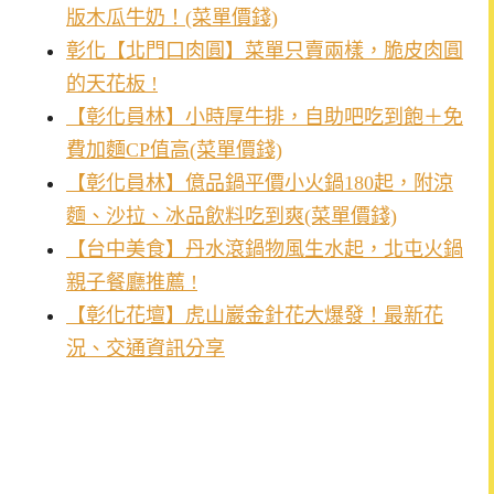
版木瓜牛奶！(菜單價錢)
彰化【北門口肉圓】菜單只賣兩樣，脆皮肉圓
的天花板 !
【彰化員林】小時厚牛排，自助吧吃到飽＋免
費加麵CP值高(菜單價錢)
【彰化員林】億品鍋平價小火鍋180起，附涼
麵、沙拉、冰品飲料吃到爽(菜單價錢)
【台中美食】丹水滾鍋物風生水起，北屯火鍋
親子餐廳推薦 !
【彰化花壇】虎山巖金針花大爆發！最新花
況、交通資訊分享