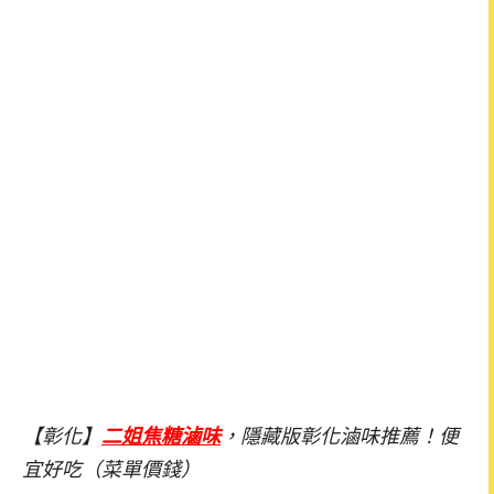
【彰化】
二姐焦糖滷味
，隱藏版彰化滷味推薦！便
宜好吃（菜單價錢）