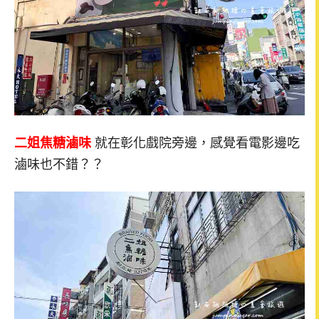
二姐焦糖滷味
就在彰化戲院旁邊，感覺看電影邊吃
滷味也不錯？？