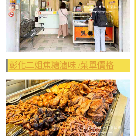
彰化二姐焦糖滷味 /菜單價格