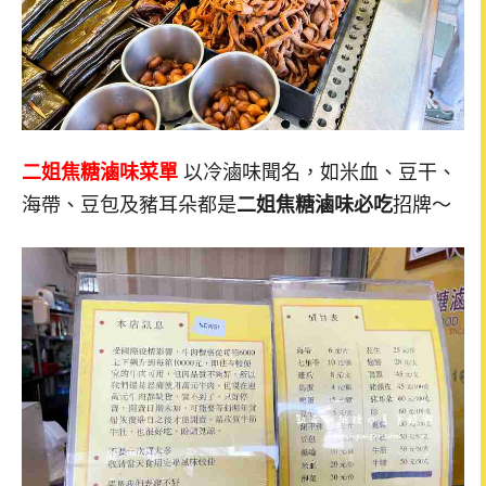
二姐焦糖滷味菜單
以冷滷味聞名，如米血、豆干、
海帶、豆包及豬耳朵都是
二姐焦糖滷味必吃
招牌～