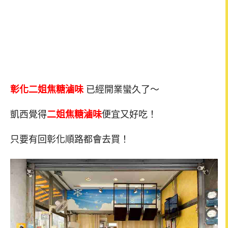
彰化二姐焦糖滷味
已經開業蠻久了～
凱西覺得
二姐焦糖滷味
便宜又好吃！
只要有回彰化順路都會去買！