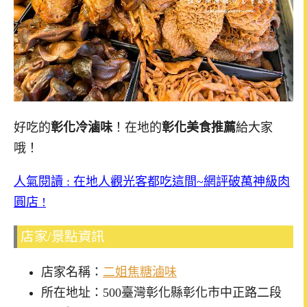
好吃的
彰化冷滷味
！在地的
彰化美食推薦
給大家
哦！
人氣閱讀 : 在地人觀光客都吃這間~網評破萬神級肉
圓店 !
店家/景點資訊
店家名稱：
二姐焦糖滷味
所在地址：500臺灣彰化縣彰化市中正路二段