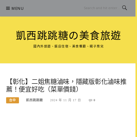
Skip
MENU
to
content
凱西跳跳糖の美食旅遊
國內外旅遊、飯店住宿、美食餐廳、親子育兒
【彰化】二姐焦糖滷味，隱藏版彰化滷味推
薦！便宜好吃（菜單價錢）
台中
凱西跳跳糖
2024 年 11 月 17 日
0