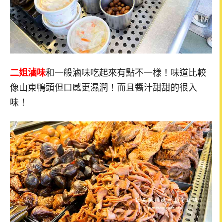
二姐滷味
和一般滷味吃起來有點不一樣！味道比較
像山東鴨頭但口感更濕潤！而且醬汁甜甜的很入
味！