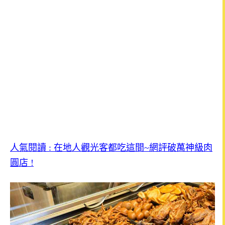
人氣閱讀 : 在地人觀光客都吃這間~網評破萬神級肉
圓店 !