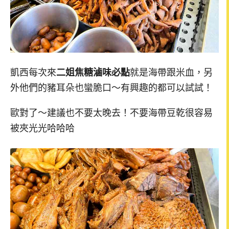
凱西每次來
二姐焦糖滷味必點
就是海帶跟米血，另
外他們的豬耳朵也蠻脆口～有興趣的都可以試試！
歐對了～建議也不要太晚去！不要海帶豆乾很容易
被夾光光哈哈哈