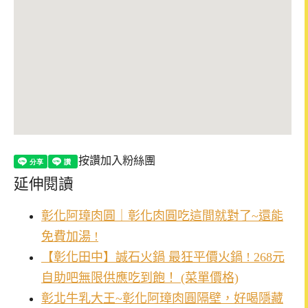
按讚加入粉絲團
延伸閱讀
彰化阿璋肉圓｜彰化肉圓吃這間就對了~還能
免費加湯 !
【彰化田中】誠石火鍋 最狂平價火鍋 ! 268元
自助吧無限供應吃到飽！ (菜單價格)
彰北牛乳大王~彰化阿璋肉圓隔壁，好喝隱藏