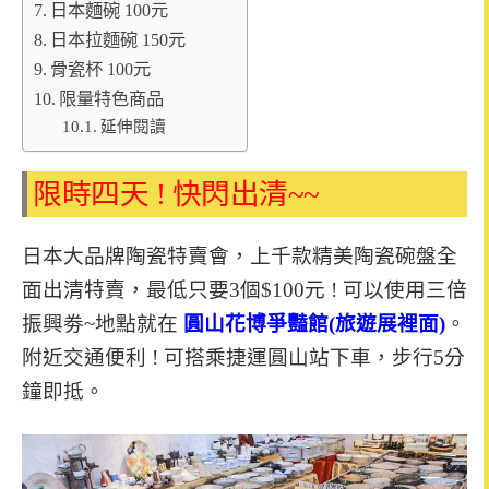
日本麵碗 100元
日本拉麵碗 150元
骨瓷杯 100元
限量特色商品
延伸閱讀
限時四天 ! 快閃出清~~
日本大品牌陶瓷特賣會，上千款精美陶瓷碗盤全
面出清特賣，最低只要3個$100元 ! 可以使用三倍
振興劵~地點就在
圓山花博爭豔館(旅遊展裡面)
。
附近交通便利 ! 可搭乘捷運圓山站下車，步行5分
鐘即抵。