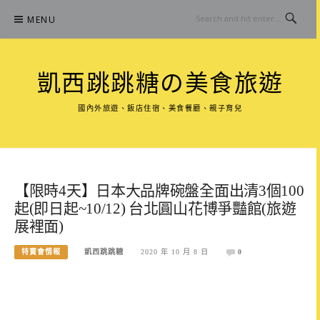
Skip
MENU
to
content
凱西跳跳糖の美食旅遊
國內外旅遊、飯店住宿、美食餐廳、親子育兒
【限時4天】日本大品牌碗盤全面出清3個100
起(即日起~10/12) 台北圓山花博爭豔館(旅遊
展裡面)
特賣會情報
凱西跳跳糖
2020 年 10 月 8 日
0