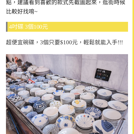
點，建議看到喜歡的款式先截圖起來，逛街時候
比較好找唷~
4吋碟 3個100元
超便宜碗碟，3個只要$100元，輕鬆就能入手!!!