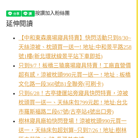
按讚加入粉絲團
延伸閱讀
【中和東森廣場寢具特賣】快閃活動只到8/30~
天絲涼被、枕頭買一送一! 地址:中和景平路258
號1樓(新北環狀線景平站下車即抵)
只到9/7！板橋三猿廣場寢具特賣！工廠直營價
超有感，涼被枕頭990元買一送一 ! 地址 : 板橋
文化路一段360號B1全聯旁(可刷卡)
只到6/28！古亭捷運站旁寢具快閃特賣，涼被
枕頭買一送一、天絲床包799元起 ! 地址:台北
市羅斯福路二段67號(古亭站4號出口旁)
樹林寢具廠拍快閃登場！涼被枕頭990元買一
送一，天絲床包超划算~只到7/26 ! 地址:樹林