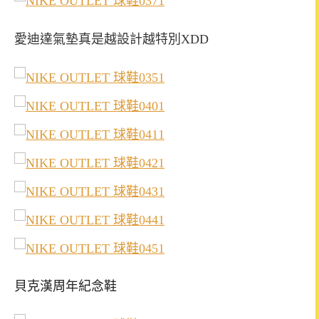
愛迪達氣墊真是越設計越特別XDD
貝克漢周年紀念鞋