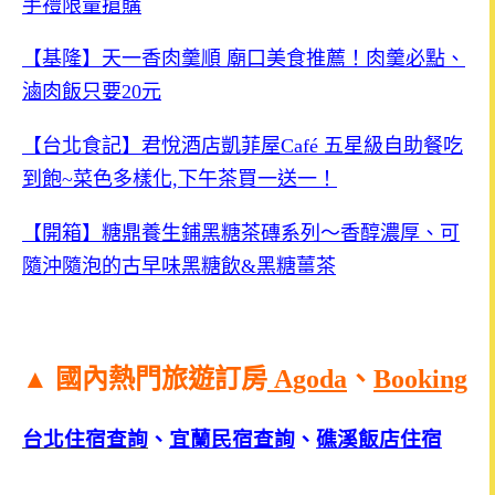
手禮限量搶購
【基隆】天一香肉羹順 廟口美食推薦！肉羹必點、
滷肉飯只要20元
【台北食記】君悅酒店凱菲屋Café 五星級自助餐吃
到飽~菜色多樣化,下午茶買一送一！
【開箱】糖鼎養生鋪黑糖茶磚系列～香醇濃厚、可
隨沖隨泡的古早味黑糖飲&黑糖薑茶
▲ 國內熱門旅遊訂房
Agoda
、
Booking
台北住宿查詢
、
宜蘭民宿查詢
、
礁溪飯店住宿