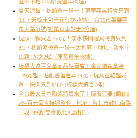
區中華路174號(長疆羊肉爐)
夏天涼被、枕頭買一送一！萬華寢具特賣只到
9/6，天絲床包千元有找~地址 : 台北市萬華區
萬大路31號(近萬華車站走2分鐘)
枕頭一顆只要350元！淡水快閃寢具特賣只到
8/2，枕頭涼被買一送一太划算！地址 : 淡水中
山路176之2號（原長疆羊肉爐）
板橋大遠百兒童商品特賣會！金安德森童裝
149元起、貼紙書著色本39元、玩具童鞋超好
買，快閃只到8/11~(板橋大遠百7樓)
全台最大日本陶瓷特賣來了！碗盤只要3個100
起~百元價直接搬整套 ! 地址 : 台北市敦化南路
一段199號(忠孝敦化8號出口)