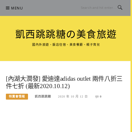
Skip
MENU
to
content
凱西跳跳糖の美食旅遊
國內外旅遊、飯店住宿、美食餐廳、親子育兒
[內湖大潤發] 愛迪達adidas outlet 兩件八折三
件七折 (最新2020.10.12)
特賣會情報
凱西跳跳糖
2020 年 10 月 12 日
0