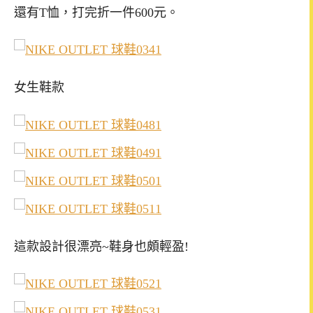
還有T恤，打完折一件600元。
女生鞋款
這款設計很漂亮~鞋身也頗輕盈!