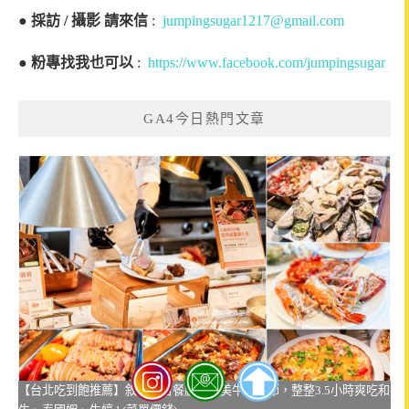
●
採訪 / 攝影 請來信
:
jumpingsugar1217@gmail.com
●
粉專找我也可以
:
https://www.facebook.com/jumpingsugar
GA4今日熱門文章
【台北吃到飽推薦】敘日全日餐廳仲夏美牛饗肉節，整整3.5小時爽吃和