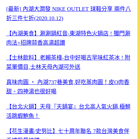
[最新] 內湖大潤發 NIKE OUTLET 球鞋分享 兩件八
折三件七折(2020.10.12)
【內湖美食】涮涮鍋紅音-東湖特色火鍋店 ! 獨門涮
肉法+招牌蒜香高湯超讚
【士林飲料】老賴茶棧-台中好喝古早味紅茶冰 ! 附
菜單價目,士林天母內湖可外送
真味肉圓 ‧ 內湖737巷美食,好吃蒸肉圓！皮Q肉香
甜、四神湯也很好喝
【台北火鍋】天母『天鍋宴』台北高人氣火鍋,極鮮
活跳蝦鮑魚！
【花生漫畫/史努比】七十周年聯名 7款台灣美食伴