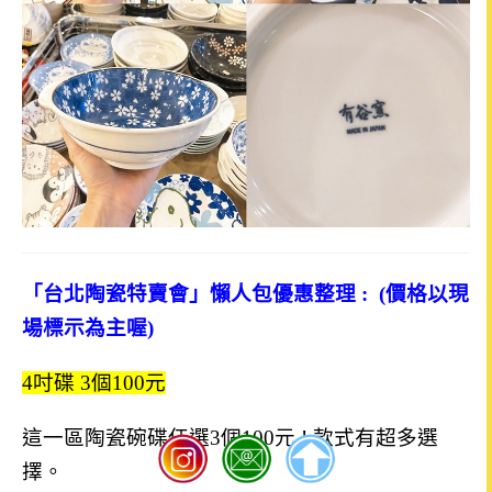
「台北陶瓷特賣會」懶人包優惠整理 :
(價格以現
場標示為主喔)
4吋碟 3個100元
這一區陶瓷碗碟任選3個100元 ! 款式有超多選
擇。