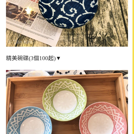
精美碗碟(3個100起)▼