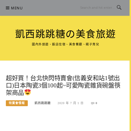
Skip
MENU
to
content
凱西跳跳糖の美食旅遊
國內外旅遊、飯店住宿、美食餐廳、親子育兒
超好買！台北快閃特賣會(信義安和站1號出
口)日本陶瓷3個100起~可愛陶瓷雜貨碗盤筷
架商品
特賣會情報
凱西跳跳糖
2020 年 7 月 1 日
0