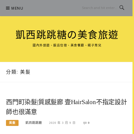
Skip
MENU
to
content
凱西跳跳糖の美食旅遊
國內外旅遊、飯店住宿、美食餐廳、親子育兒
分類:
美髮
西門町染髮|質感髮廊 壹HairSalon不指定設計
師也很滿意
美髮
凱西跳跳糖
2020 年 3 月 9 日
0