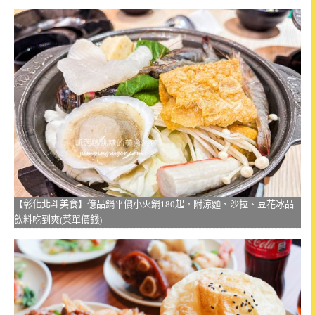
【彰化北斗美食】億品鍋平價小火鍋180起，附涼麵、沙拉、豆花冰品
飲料吃到爽(菜單價錢)