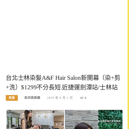
台北士林染髮A&F Hair Salon新開幕（染+剪
+洗）$1299不分長短.近捷運劍潭站/士林站
美髮
凱西跳跳糖
2019 年 8 月 2 日
0