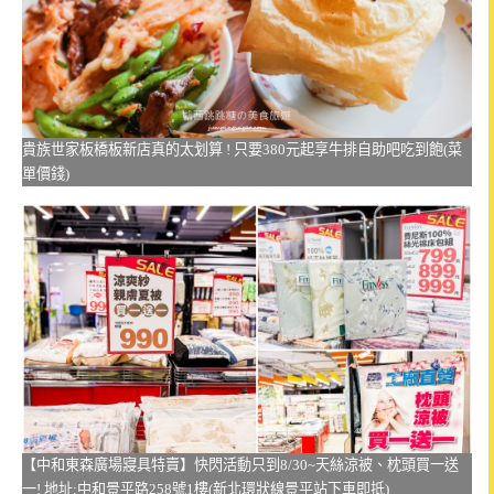
貴族世家板橋板新店真的太划算 ! 只要380元起享牛排自助吧吃到飽(菜
單價錢)
【中和東森廣場寢具特賣】快閃活動只到8/30~天絲涼被、枕頭買一送
一! 地址:中和景平路258號1樓(新北環狀線景平站下車即抵)