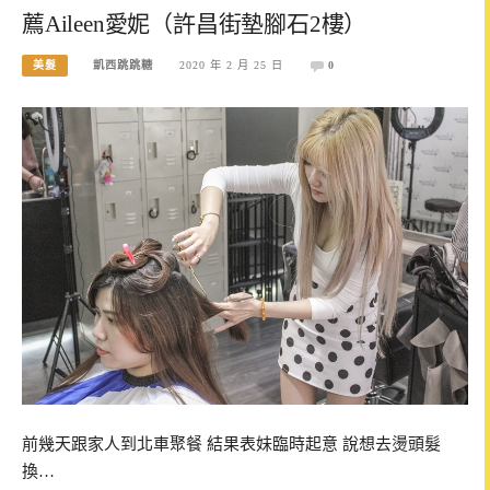
薦Aileen愛妮（許昌街墊腳石2樓）
美髮
凱西跳跳糖
2020 年 2 月 25 日
0
前幾天跟家人到北車聚餐 結果表妹臨時起意 說想去燙頭髮
換…