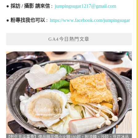
●
採訪 / 攝影 請來信
:
jumpingsugar1217@gmail.com
●
粉專找我也可以
:
https://www.facebook.com/jumpingsugar
GA4今日熱門文章
【彰化北斗美食】億品鍋平價小火鍋180起，附涼麵、沙拉、豆花冰品