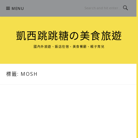
Skip
MENU
to
content
凱西跳跳糖の美食旅遊
國內外旅遊、飯店住宿、美食餐廳、親子育兒
標籤:
MOSH