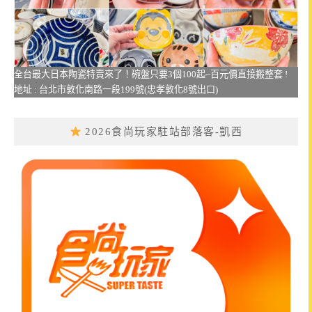
全台最大日本陶瓷特賣來了！碗盤只要3個100起~百元價直接搬整套 !
地址 : 台北市敦化南路一段199號(忠孝敦化8號出口)
2026食尚玩家駐站部落客-凱西