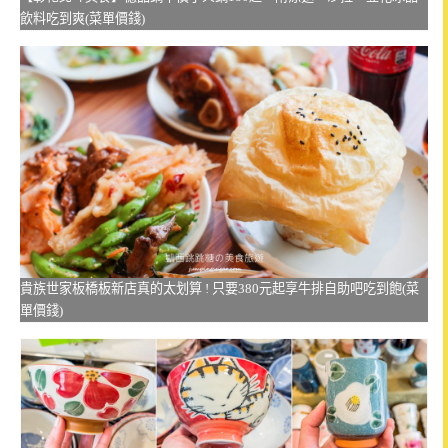
飲料吃到爽(菜單價錢)
貴族世家板橋板新店真的太划算 ! 只要380元起享牛排自助吧吃到飽(菜
單價錢)