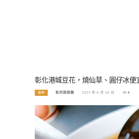
彰化港城豆花，燒仙草、圓仔冰便宜
凱西跳跳糖
2023 年 6 月 26 日
0
台中