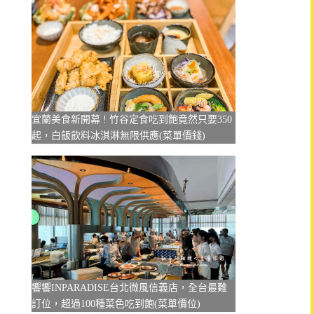
宜蘭美食新開幕 ! 竹谷定食吃到飽竟然只要350
起，白飯飲料冰淇淋無限供應(菜單價錢)
饗饗INPARADISE台北微風信義店，全台最難
訂位，超過100種菜色吃到飽(菜單價位)