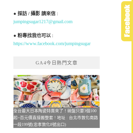
●
採訪 / 攝影 請來信
:
jumpingsugar1217@gmail.com
●
粉專找我也可以
:
https://www.facebook.com/jumpingsugar
GA4今日熱門文章
全台最大日本陶瓷特賣來了！碗盤只要3個100
起~百元價直接搬整套 ! 地址 : 台北市敦化南路
一段199號(忠孝敦化8號出口)