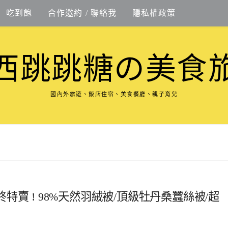
吃到飽
合作邀約 / 聯絡我
隱私權政策
西跳跳糖の美食
國內外旅遊、飯店住宿、美食餐廳、親子育兒
賣 ! 98%天然羽絨被/頂級牡丹桑蠶絲被/超