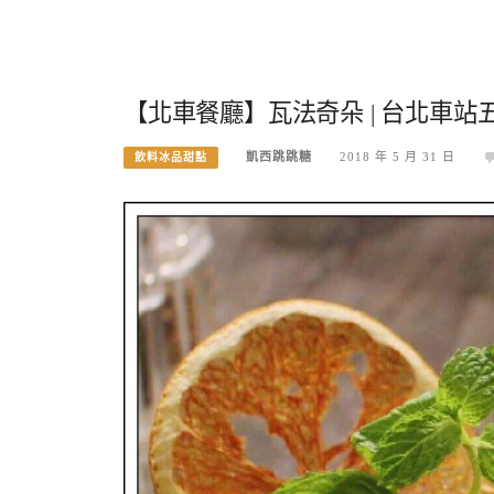
【北車餐廳】瓦法奇朵 | 台北車
凱西跳跳糖
2018 年 5 月 31 日
飲料冰品甜點