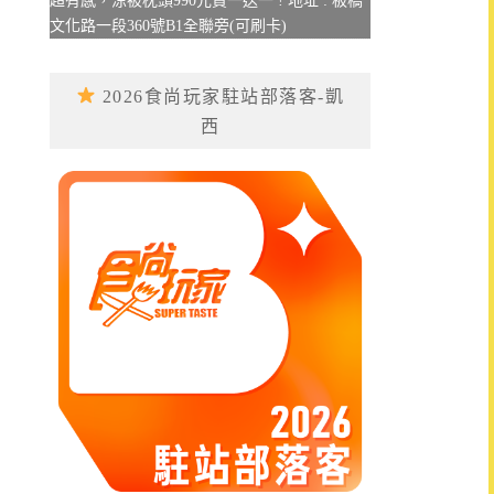
超有感，涼被枕頭990元買一送一 ! 地址 : 板橋
文化路一段360號B1全聯旁(可刷卡)
2026食尚玩家駐站部落客-凱
西