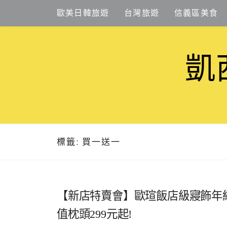
Skip
歐美日韓旅遊
台灣旅遊
信義區美食
to
content
凱
標籤:
買一送一
【新店特賣會】歐瑄飯店級寢飾年終特
值枕頭299元起!