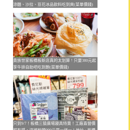
涼麵、沙拉、豆花冰品飲料吃到爽(菜單價錢)
貴族世家板橋板新店真的太划算 ! 只要380元起
享牛排自助吧吃到飽(菜單價錢)
只到9/7！板橋三猿廣場寢具特賣！工廠直營價