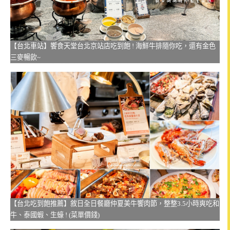
【台北車站】饗食天堂台北京站店吃到飽 ! 海鮮牛排隨你吃，還有金色
三麥暢飲~
【台北吃到飽推薦】敘日全日餐廳仲夏美牛饗肉節，整整3.5小時爽吃和
牛、泰國蝦、生蠔 ! (菜單價錢)