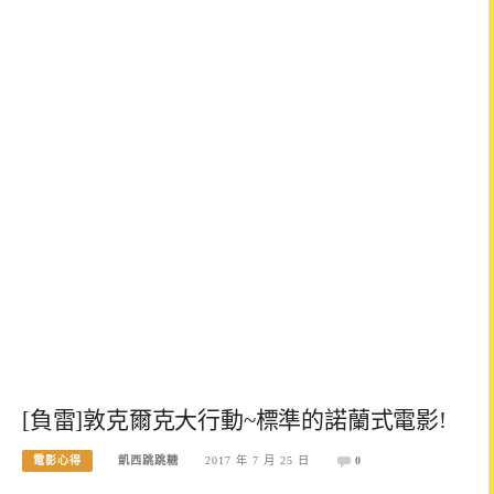
[負雷]敦克爾克大行動~標準的諾蘭式電影!
電影心得
凱西跳跳糖
2017 年 7 月 25 日
0