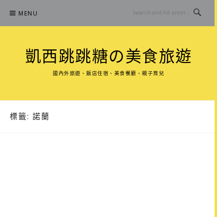
Skip
MENU
to
content
凱西跳跳糖の美食旅遊
國內外旅遊、飯店住宿、美食餐廳、親子育兒
標籤:
諾蘭