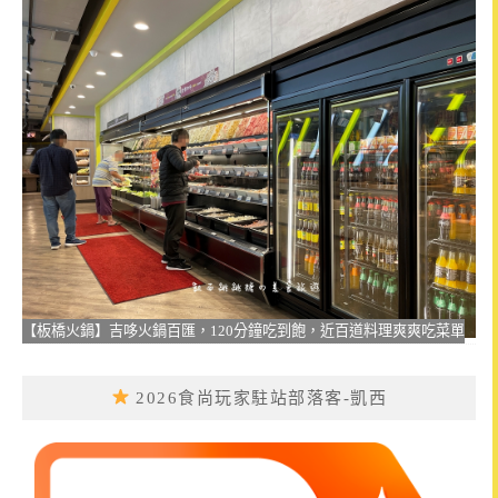
【板橋火鍋】吉哆火鍋百匯，120分鐘吃到飽，近百道料理爽爽吃菜單
2026食尚玩家駐站部落客-凱西