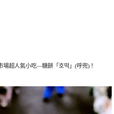
場超人氣小吃—糖餅「호떡」(呼兜)！