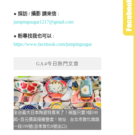
●
採訪 / 攝影 請來信
:
jumpingsugar1217@gmail.com
●
粉專找我也可以
:
https://www.facebook.com/jumpingsugar
GA4今日熱門文章
全台最大日本陶瓷特賣來了！碗盤只要3個100
起~百元價直接搬整套 ! 地址 : 台北市敦化南路
一段199號(忠孝敦化8號出口)