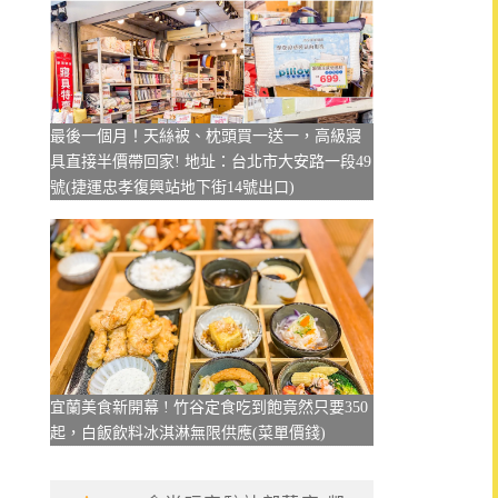
最後一個月！天絲被、枕頭買一送一，高級寢
具直接半價帶回家! 地址：台北市大安路一段49
號(捷運忠孝復興站地下街14號出口)
宜蘭美食新開幕 ! 竹谷定食吃到飽竟然只要350
起，白飯飲料冰淇淋無限供應(菜單價錢)