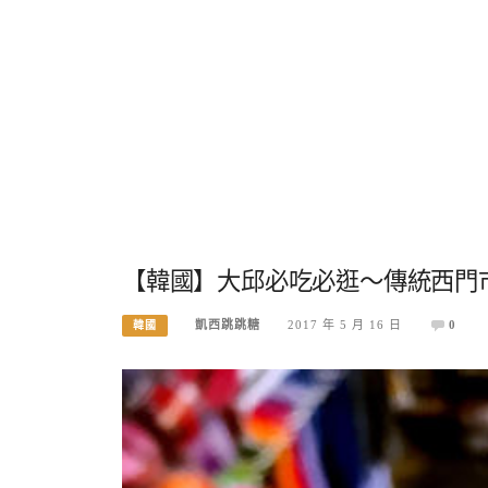
【韓國】大邱必吃必逛～傳統西門市
凱西跳跳糖
2017 年 5 月 16 日
0
韓國