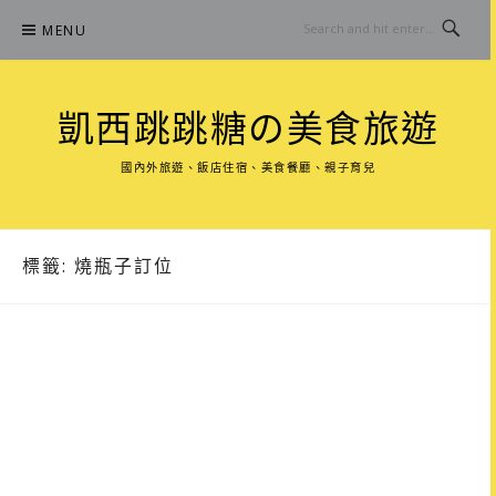
Skip
MENU
to
content
凱西跳跳糖の美食旅遊
國內外旅遊、飯店住宿、美食餐廳、親子育兒
標籤:
燒瓶子訂位