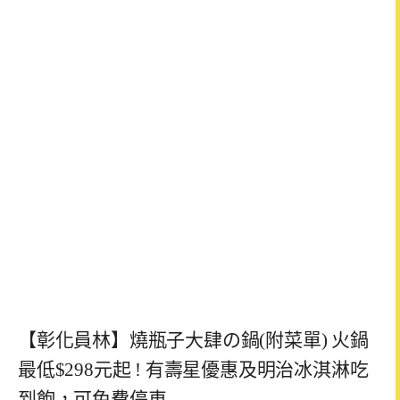
【彰化員林】燒瓶子大肆の鍋(附菜單) 火鍋
最低$298元起 ! 有壽星優惠及明治冰淇淋吃
到飽，可免費停車