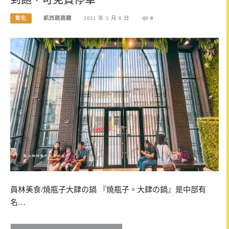
彰化
凱西跳跳糖
2021 年 5 月 8 日
0
員林美食/燒瓶子大肆の鍋 『燒瓶子。大肆の鍋』是中部有
名…