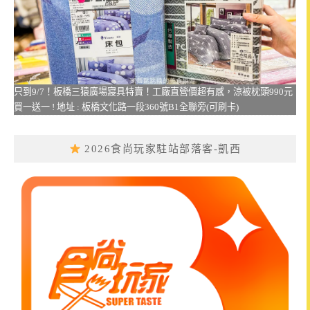
只到9/7！板橋三猿廣場寢具特賣！工廠直營價超有感，涼被枕頭990元
買一送一 ! 地址 : 板橋文化路一段360號B1全聯旁(可刷卡)
2026食尚玩家駐站部落客-凱西