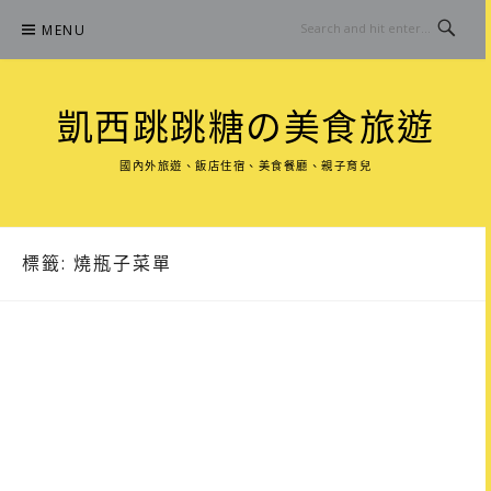
Skip
MENU
to
content
凱西跳跳糖の美食旅遊
國內外旅遊、飯店住宿、美食餐廳、親子育兒
標籤:
燒瓶子菜單