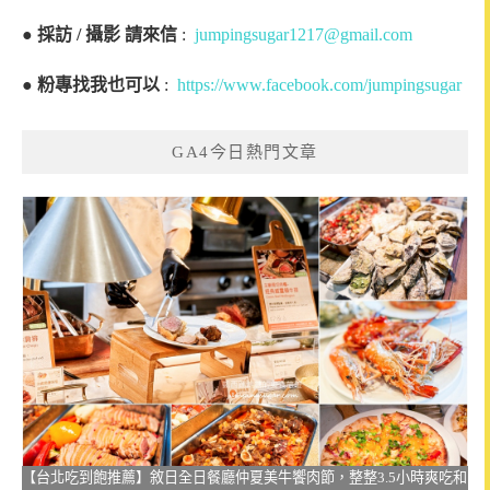
●
採訪 / 攝影 請來信
:
jumpingsugar1217@gmail.com
●
粉專找我也可以
:
https://www.facebook.com/jumpingsugar
GA4今日熱門文章
【台北吃到飽推薦】敘日全日餐廳仲夏美牛饗肉節，整整3.5小時爽吃和