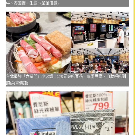
牛、泰國蝦、生蠔 ! (菜單價錢)
台北最強「六扇門」小火鍋！170元爽吃豆花、麻婆豆腐、自助吧吃到
飽(菜單價錢)