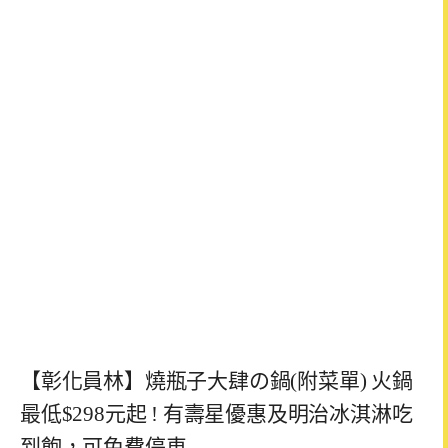
【彰化員林】燒瓶子大肆の鍋(附菜單) 火鍋
最低$298元起 ! 有壽星優惠及明治冰淇淋吃
到飽，可免費停車