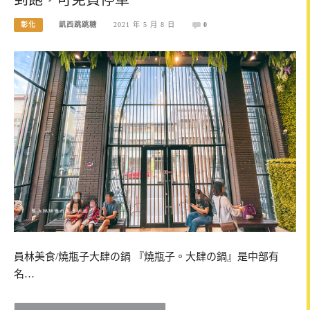
彰化
凱西跳跳糖
2021 年 5 月 8 日
0
員林美食/燒瓶子大肆の鍋 『燒瓶子。大肆の鍋』是中部有
名…