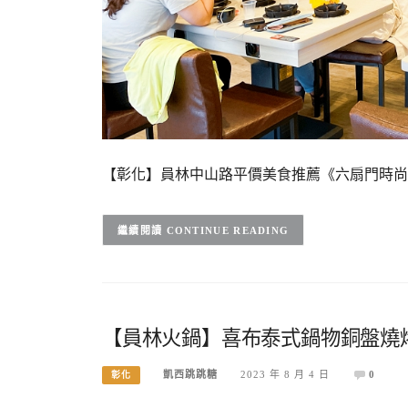
【彰化】員林中山路平價美食推薦《六扇門時尚
CONTINUE READING
【員林火鍋】喜布泰式鍋物銅盤燒烤
凱西跳跳糖
2023 年 8 月 4 日
0
彰化