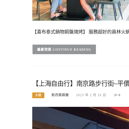
【喜布泰式鍋物銅盤燒烤】 服務超好的員林火鍋店
CONTINUE READING
【上海自由行】南京路步行街~平
凱西跳跳糖
2023 年 2 月 10 日
0
大陸