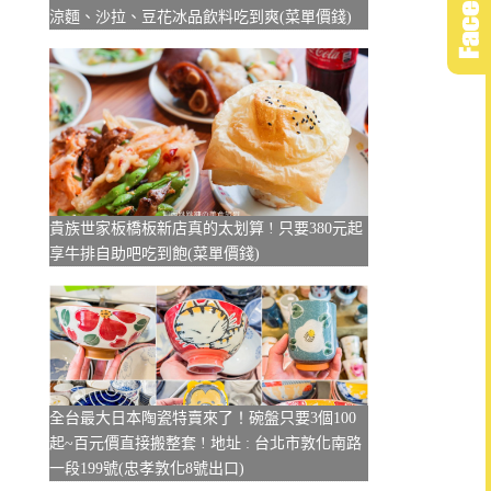
涼麵、沙拉、豆花冰品飲料吃到爽(菜單價錢)
貴族世家板橋板新店真的太划算 ! 只要380元起
享牛排自助吧吃到飽(菜單價錢)
全台最大日本陶瓷特賣來了！碗盤只要3個100
起~百元價直接搬整套 ! 地址 : 台北市敦化南路
一段199號(忠孝敦化8號出口)