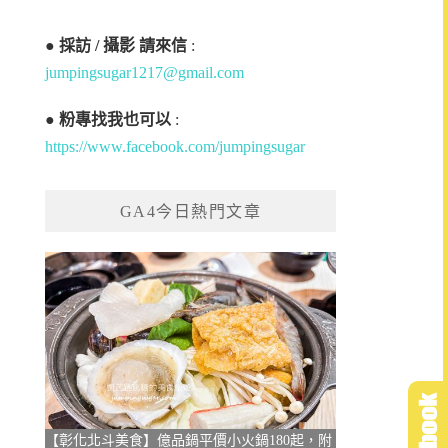
●
採訪 / 攝影 請來信
:
jumpingsugar1217@gmail.com
●
粉專找我也可以
:
https://www.facebook.com/jumpingsugar
GA4今日熱門文章
【彰化北斗美食】億品鍋平價小火鍋180起，附