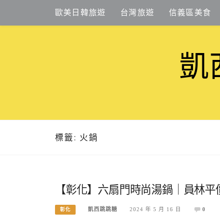
Skip
歐美日韓旅遊
台灣旅遊
信義區美食
to
content
凱
標籤:
火鍋
【彰化】六扇門時尚湯鍋｜員林平價
凱西跳跳糖
2024 年 5 月 16 日
0
彰化