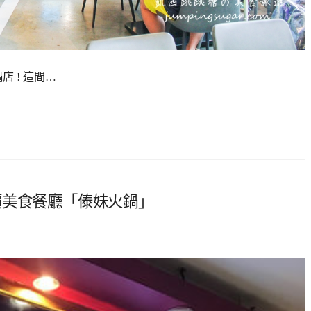
 ! 這間…
價美食餐廳「傣妹火鍋」