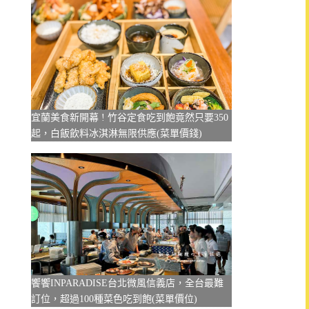
宜蘭美食新開幕 ! 竹谷定食吃到飽竟然只要350
起，白飯飲料冰淇淋無限供應(菜單價錢)
饗饗INPARADISE台北微風信義店，全台最難
訂位，超過100種菜色吃到飽(菜單價位)