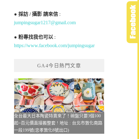
●
採訪 / 攝影 請來信
:
jumpingsugar1217@gmail.com
●
粉專找我也可以
:
https://www.facebook.com/jumpingsugar
GA4今日熱門文章
全台最大日本陶瓷特賣來了！碗盤只要3個100
起~百元價直接搬整套 ! 地址 : 台北市敦化南路
一段199號(忠孝敦化8號出口)