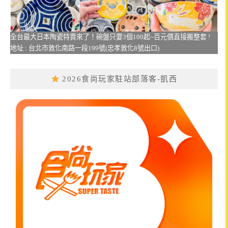
全台最大日本陶瓷特賣來了！碗盤只要3個100起~百元價直接搬整套 !
地址 : 台北市敦化南路一段199號(忠孝敦化8號出口)
2026食尚玩家駐站部落客-凱西