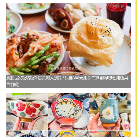
貴族世家板橋板新店真的太划算 ! 只要380元起享牛排自助吧吃到飽(菜
單價錢)