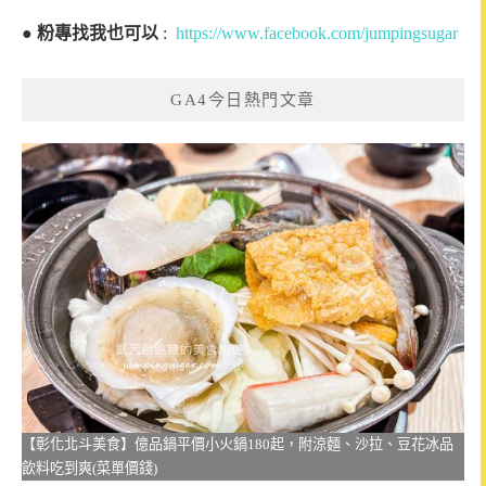
●
粉專找我也可以
:
https://www.facebook.com/jumpingsugar
GA4今日熱門文章
【彰化北斗美食】億品鍋平價小火鍋180起，附涼麵、沙拉、豆花冰品
飲料吃到爽(菜單價錢)