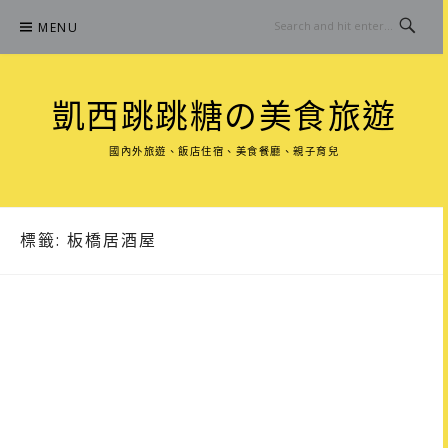
Skip
MENU
to
content
凱西跳跳糖の美食旅遊
國內外旅遊、飯店住宿、美食餐廳、親子育兒
標籤:
板橋居酒屋