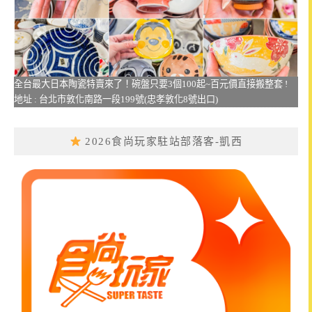
全台最大日本陶瓷特賣來了！碗盤只要3個100起~百元價直接搬整套 !
地址 : 台北市敦化南路一段199號(忠孝敦化8號出口)
2026食尚玩家駐站部落客-凱西