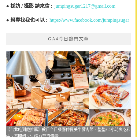
●
採訪 / 攝影 請來信
:
jumpingsugar1217@gmail.com
●
粉專找我也可以
:
https://www.facebook.com/jumpingsugar
GA4今日熱門文章
【台北吃到飽推薦】敘日全日餐廳仲夏美牛饗肉節，整整3.5小時爽吃和
牛、泰國蝦、生蠔 ! (菜單價錢)