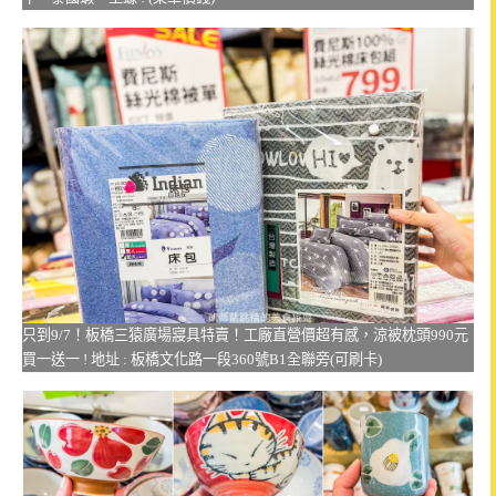
只到9/7！板橋三猿廣場寢具特賣！工廠直營價超有感，涼被枕頭990元
買一送一 ! 地址 : 板橋文化路一段360號B1全聯旁(可刷卡)