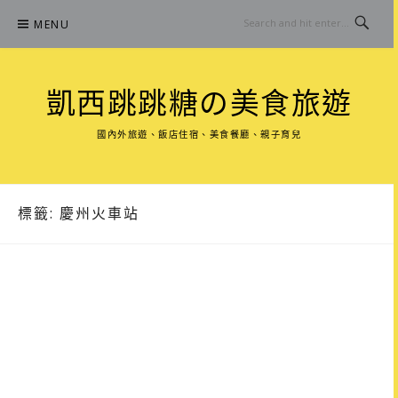
Skip
MENU
to
content
凱西跳跳糖の美食旅遊
國內外旅遊、飯店住宿、美食餐廳、親子育兒
標籤:
慶州火車站