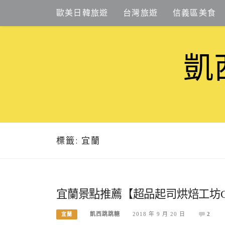
Skip
歐美日韓旅遊
台灣旅遊
信義區美食
to
content
凱
標籤:
宜蘭
宜蘭景點推薦【超品起司烘焙工坊CP C
凱西跳跳糖
2018 年 9 月 20 日
2
宜蘭