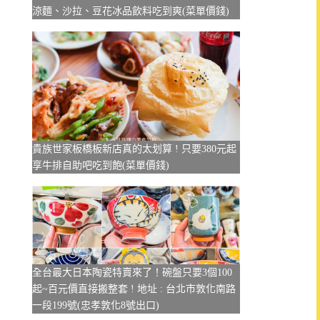
涼麵、沙拉、豆花冰品飲料吃到爽(菜單價錢)
貴族世家板橋板新店真的太划算 ! 只要380元起
享牛排自助吧吃到飽(菜單價錢)
全台最大日本陶瓷特賣來了！碗盤只要3個100
起~百元價直接搬整套 ! 地址 : 台北市敦化南路
一段199號(忠孝敦化8號出口)