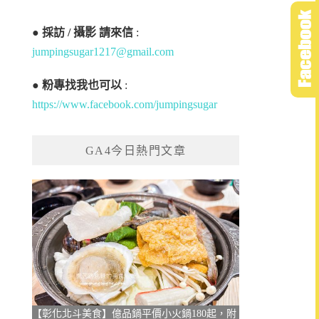
●
採訪 / 攝影 請來信
:
jumpingsugar1217@gmail.com
●
粉專找我也可以
:
https://www.facebook.com/jumpingsugar
GA4今日熱門文章
【彰化北斗美食】億品鍋平價小火鍋180起，附