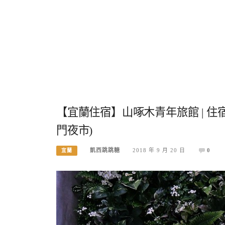
【宜蘭住宿】山啄木青年旅館 | 住
門夜市)
凱西跳跳糖
2018 年 9 月 20 日
0
宜蘭