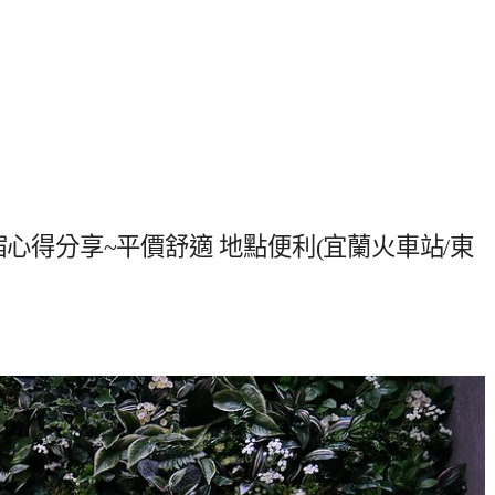
宿心得分享~平價舒適 地點便利(宜蘭火車站/東