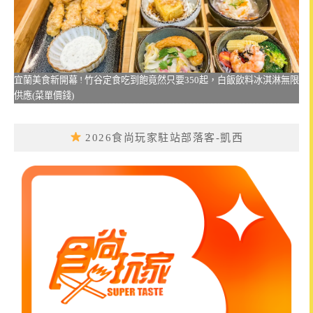
宜蘭美食新開幕 ! 竹谷定食吃到飽竟然只要350起，白飯飲料冰淇淋無限
供應(菜單價錢)
2026食尚玩家駐站部落客-凱西