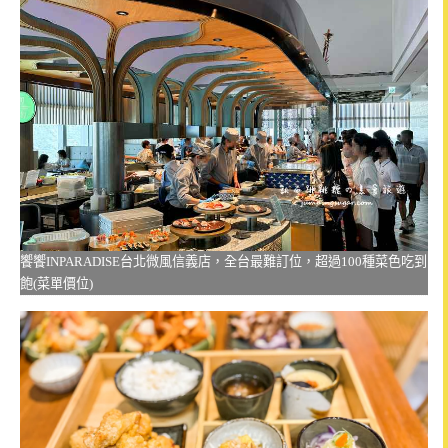
饗饗INPARADISE台北微風信義店，全台最難訂位，超過100種菜色吃到
飽(菜單價位)