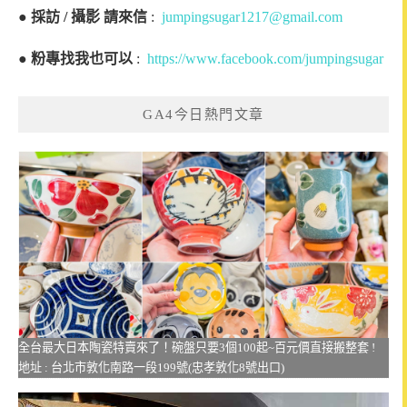
●
採訪 / 攝影 請來信
:
jumpingsugar1217@gmail.com
●
粉專找我也可以
:
https://www.facebook.com/jumpingsugar
GA4今日熱門文章
全台最大日本陶瓷特賣來了！碗盤只要3個100起~百元價直接搬整套 !
地址 : 台北市敦化南路一段199號(忠孝敦化8號出口)