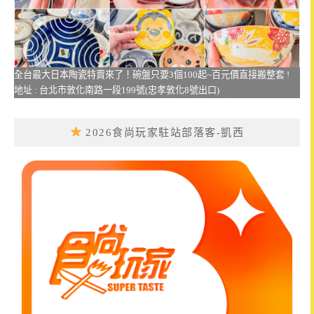
全台最大日本陶瓷特賣來了！碗盤只要3個100起~百元價直接搬整套 !
地址 : 台北市敦化南路一段199號(忠孝敦化8號出口)
2026食尚玩家駐站部落客-凱西