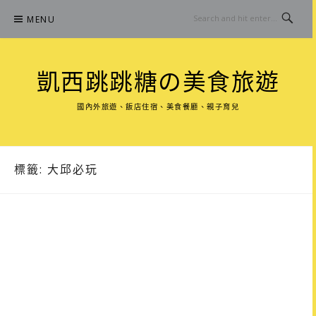
Skip
MENU
to
content
凱西跳跳糖の美食旅遊
國內外旅遊、飯店住宿、美食餐廳、親子育兒
標籤:
大邱必玩