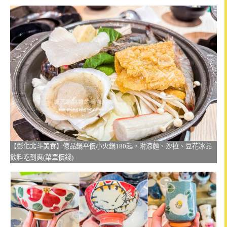
【彰化北斗美食】億品鍋平價小火鍋180起，附涼麵、沙拉、豆花冰品
飲料吃到爽(菜單價錢)