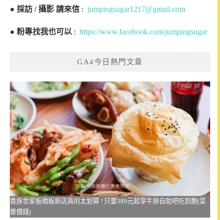
●
採訪 / 攝影 請來信
:
jumpingsugar1217@gmail.com
●
粉專找我也可以
:
https://www.facebook.com/jumpingsugar
GA4今日熱門文章
貴族世家板橋板新店真的太划算 ! 只要380元起享牛排自助吧吃到飽(菜
單價錢)