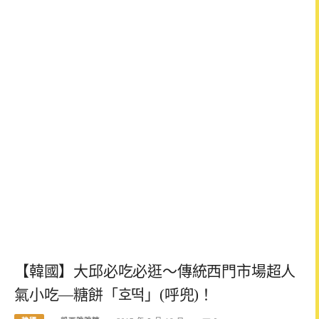
【韓國】大邱必吃必逛～傳統西門市場超人
氣小吃—糖餅「호떡」(呼兜)！