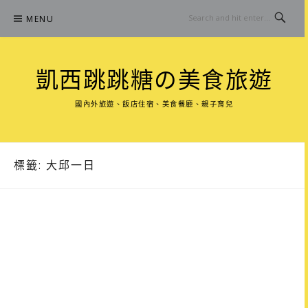
Skip
MENU
to
content
凱西跳跳糖の美食旅遊
國內外旅遊、飯店住宿、美食餐廳、親子育兒
標籤:
大邱一日