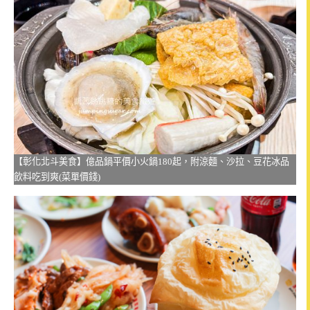
【彰化北斗美食】億品鍋平價小火鍋180起，附涼麵、沙拉、豆花冰品
飲料吃到爽(菜單價錢)