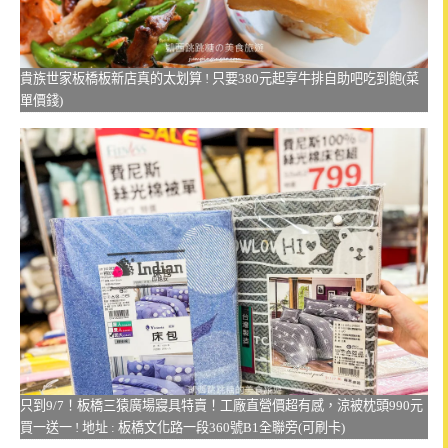
貴族世家板橋板新店真的太划算 ! 只要380元起享牛排自助吧吃到飽(菜
單價錢)
只到9/7！板橋三猿廣場寢具特賣！工廠直營價超有感，涼被枕頭990元
買一送一 ! 地址 : 板橋文化路一段360號B1全聯旁(可刷卡)