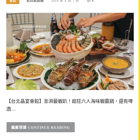
食記
凱西跳跳糖
2019 年 8 月 7 日
0
【台北晶宴會館】澎湃最蝦趴！超狂六人海味蝦霸鍋，還有啤
酒…
CONTINUE READING