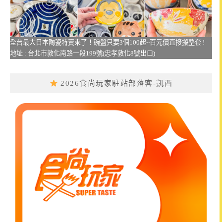
全台最大日本陶瓷特賣來了！碗盤只要3個100起~百元價直接搬整套 !
地址 : 台北市敦化南路一段199號(忠孝敦化8號出口)
2026食尚玩家駐站部落客-凱西