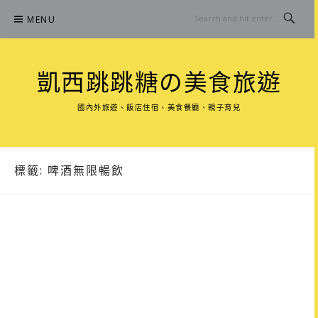
Skip
MENU
to
content
凱西跳跳糖の美食旅遊
國內外旅遊、飯店住宿、美食餐廳、親子育兒
標籤:
啤酒無限暢飲