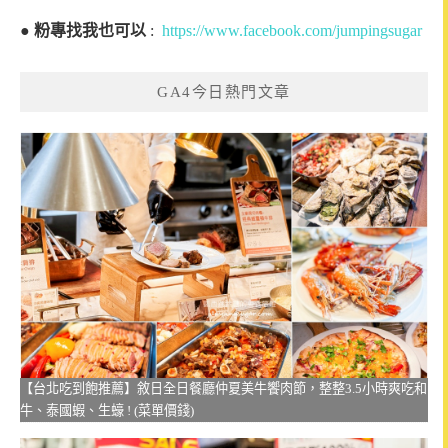
●
粉專找我也可以
:
https://www.facebook.com/jumpingsugar
GA4今日熱門文章
【台北吃到飽推薦】敘日全日餐廳仲夏美牛饗肉節，整整3.5小時爽吃和
牛、泰國蝦、生蠔 ! (菜單價錢)