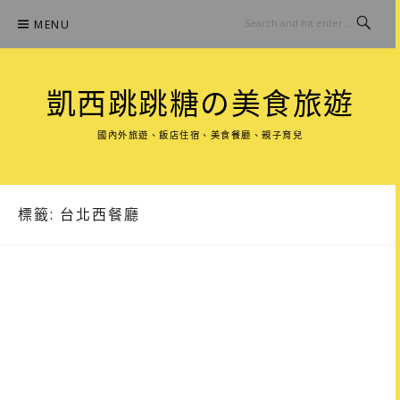
Skip
MENU
to
content
凱西跳跳糖の美食旅遊
國內外旅遊、飯店住宿、美食餐廳、親子育兒
標籤:
台北西餐廳