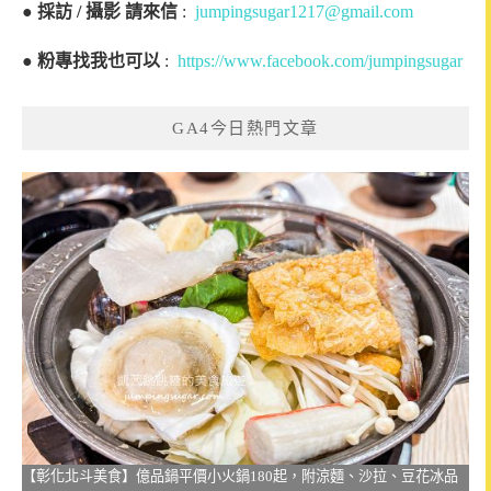
●
採訪 / 攝影 請來信
:
jumpingsugar1217@gmail.com
●
粉專找我也可以
:
https://www.facebook.com/jumpingsugar
GA4今日熱門文章
【彰化北斗美食】億品鍋平價小火鍋180起，附涼麵、沙拉、豆花冰品