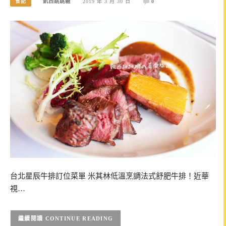
食記
凱西跳跳糖
2019 年 3 月 30 日
0
台北星辰牛排訂位菜單 米其林低溫烹調法式舒肥牛排！近華
視…
CONTINUE READING