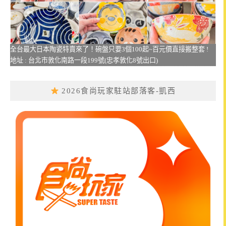
全台最大日本陶瓷特賣來了！碗盤只要3個100起~百元價直接搬整套 !
地址 : 台北市敦化南路一段199號(忠孝敦化8號出口)
2026食尚玩家駐站部落客-凱西