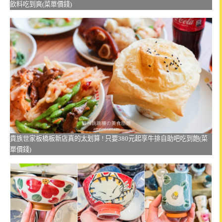
飲料吃到爽(菜單價錢)
貴族世家板橋板新店真的太划算 ! 只要380元起享牛排自助吧吃到飽(菜
單價錢)