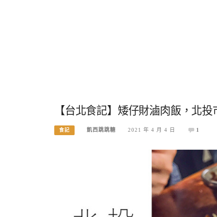
【台北食記】矮仔財滷肉飯，北投市場
凱西跳跳糖
2021 年 4 月 4 日
1
食記