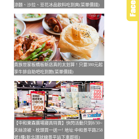
涼麵、沙拉、豆花冰品飲料吃到爽(菜單價錢)
貴族世家板橋板新店真的太划算 ! 只要380元起
享牛排自助吧吃到飽(菜單價錢)
【中和東森廣場寢具特賣】快閃活動只到8/30~
天絲涼被、枕頭買一送一! 地址:中和景平路258
號1樓(新北環狀線景平站下車即抵)