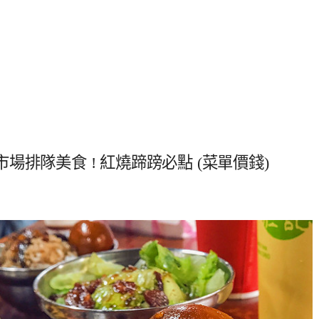
排隊美食 ! 紅燒蹄䠙必點 (菜單價錢)