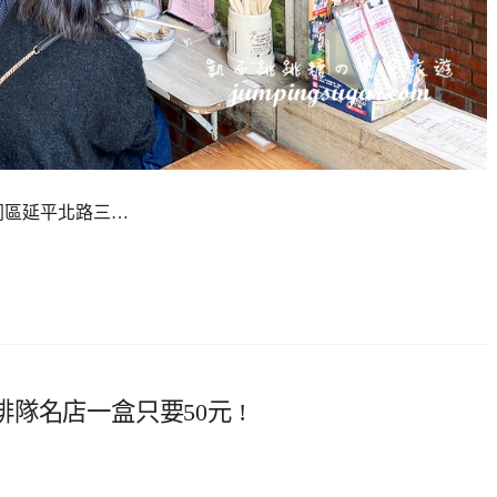
同區延平北路三…
隊名店一盒只要50元 !