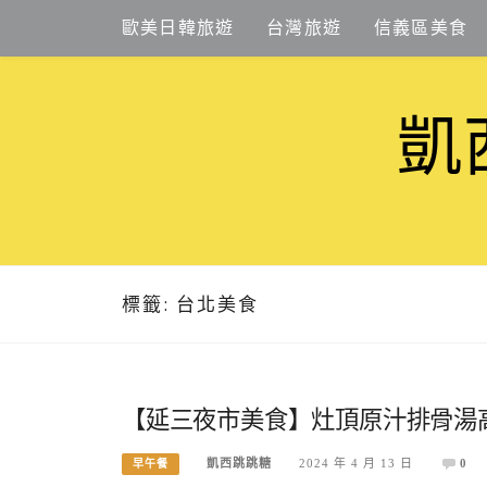
Skip
歐美日韓旅遊
台灣旅遊
信義區美食
to
content
凱
標籤:
台北美食
【延三夜市美食】灶頂原汁排骨湯
凱西跳跳糖
2024 年 4 月 13 日
0
早午餐