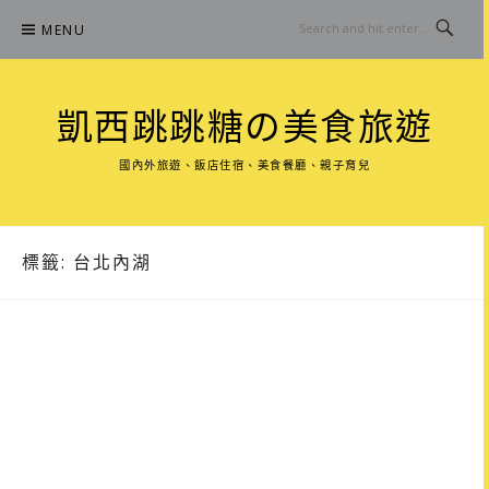
Skip
MENU
to
content
凱西跳跳糖の美食旅遊
國內外旅遊、飯店住宿、美食餐廳、親子育兒
標籤:
台北內湖