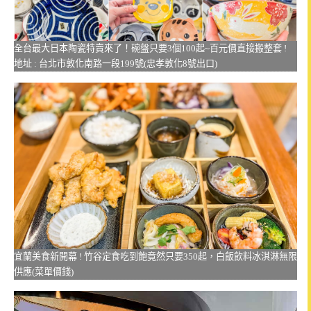
全台最大日本陶瓷特賣來了！碗盤只要3個100起~百元價直接搬整套 !
地址 : 台北市敦化南路一段199號(忠孝敦化8號出口)
宜蘭美食新開幕 ! 竹谷定食吃到飽竟然只要350起，白飯飲料冰淇淋無限
供應(菜單價錢)