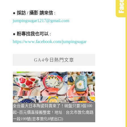
●
採訪 / 攝影 請來信
:
jumpingsugar1217@gmail.com
●
粉專找我也可以
:
https://www.facebook.com/jumpingsugar
GA4今日熱門文章
全台最大日本陶瓷特賣來了！碗盤只要3個100
起~百元價直接搬整套 ! 地址 : 台北市敦化南路
一段199號(忠孝敦化8號出口)