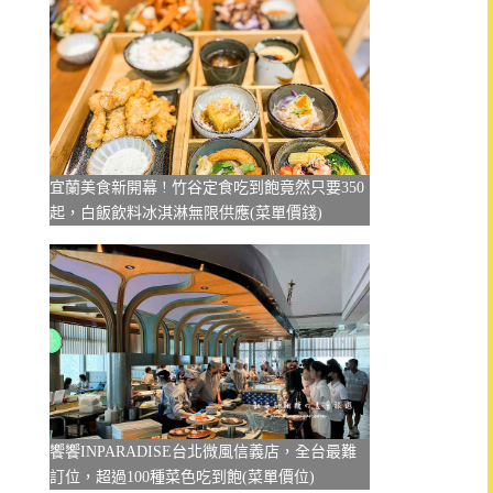
宜蘭美食新開幕 ! 竹谷定食吃到飽竟然只要350
起，白飯飲料冰淇淋無限供應(菜單價錢)
饗饗INPARADISE台北微風信義店，全台最難
訂位，超過100種菜色吃到飽(菜單價位)