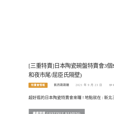
[三重特賣]日本陶瓷碗盤特賣會3個$1
和夜市尾/屈臣氏隔壁)
凱西跳跳糖
2021 年 9 月 23 日
特賣會情報
超好逛的日本陶瓷特賣會來囉 ! 地點就在 : 新
CONTINUE READING