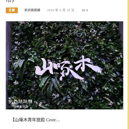
宜蘭
凱西跳跳糖
2018 年 9 月 20 日
0
【山啄木青年旅館 Centr…