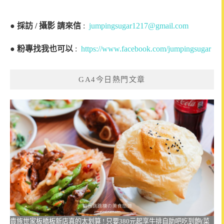
●
採訪 / 攝影 請來信
:
jumpingsugar1217@gmail.com
●
粉專找我也可以
:
https://www.facebook.com/jumpingsugar
GA4今日熱門文章
貴族世家板橋板新店真的太划算 ! 只要380元起享牛排自助吧吃到飽(菜